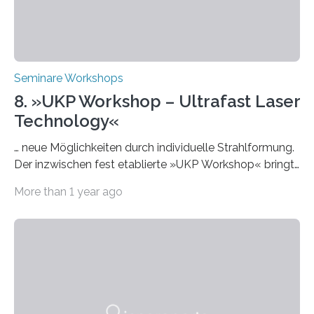
Seminare Workshops
8. »UKP Workshop – Ultrafast Laser
Technology«
… neue Möglichkeiten durch individuelle Strahlformung.
Der inzwischen fest etablierte »UKP Workshop« bringt
alle zwei Jahre führende Expertinnen und Experten der
More than 1 year ago
Ultrakurzpulslaser-Technologie zusammen. Am 8. und
9. April 2025 findet der mittlerweile 8. UKP Workshop in
Aachen statt, bei dem die neuesten Entwicklungen im
Bereich der Ultrakurzpulslaser-Technologie vorgestellt
werden. Etwa 20 internationale Referierende bieten
praxisbezogene Vorträge über Anwendungen und
Bearbeitungsverfahren der UKP-Laser. Der Fokus liegt