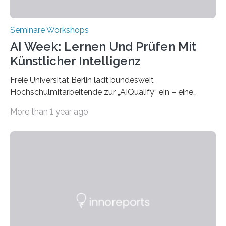
Seminare Workshops
AI Week: Lernen Und Prüfen Mit
Künstlicher Intelligenz
Freie Universität Berlin lädt bundesweit
Hochschulmitarbeitende zur „AIQualify“ ein – eine
Qualifizierungsreihe zu KI in der Lehre Die Freie
More than 1 year ago
Universität Berlin lädt vom 3. bis 7. März 2025 zur „AI
Week – Lehren, Lernen und Prüfen mit Künstlicher
Intelligenz“ ein. Diese richtet sich bundesweit an
Hochschullehrende, Mitarbeitende in Service-
Einrichtungen und Studierende, die sich für den Einsatz
von Künstlicher Intelligenz (KI) in der Hochschulbildung
interessieren. Die „AI Week“ umfasst Workshops,
Praxisbeispiele und Diskussionsrunden zu aktuellen
Themen rund um KI in der…