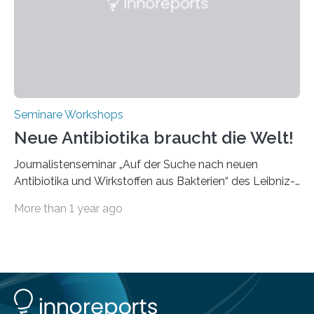
diesmal auf innovativen Strahlformungslösungen, die
speziell für unterschiedliche Prozesse optimiert sind.
Dies eröffnet neue Möglichkeiten…
Seminare Workshops
Neue Antibiotika braucht die Welt!
Journalistenseminar „Auf der Suche nach neuen
Antibiotika und Wirkstoffen aus Bakterien“ des Leibniz-
Instituts DSMZ in Braunschweig am 14. November
More than 1 year ago
2024. Eine zunehmende und besorgniserregende
Antibiotika-Krise bedroht Menschen weltweit. Global
kommt es immer häufiger zu Antibiotika-Resistenzen
und Millionen Menschen versterben daran.
Arbeitsgruppen von Wissenschaftlern sind weltweit auf
der Suche nach neuen Antibiotika. In diesem Bereich