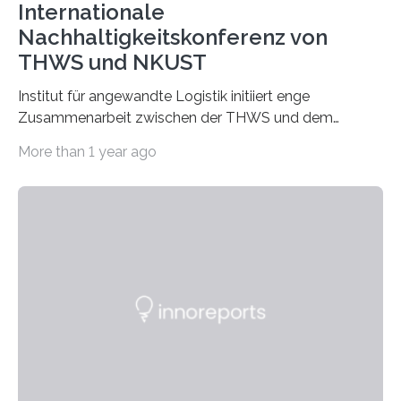
Internationale
Nachhaltigkeitskonferenz von
THWS und NKUST
Institut für angewandte Logistik initiiert enge
Zusammenarbeit zwischen der THWS und dem
Deutschen Institut in Taiwans Hauptstadt Taipeh
More than 1 year ago
Transformation von Hochschulen und Unternehmen zu
mehr Nachhaltigkeit fördern: Mit diesem Ziel hat die
Technische Hochschule Würzburg-Schweinfurt
(THWS) gemeinsam mit der langjährigen, strategischen
Partnerhochschule National Kaohsiung University of
Science and Technology (NKUST), Taiwan, eine
internationale Konferenz in Kaohsiung veranstaltet. Die
beiden Hochschulpräsidenten Prof. Dr. Jean Meyer
(THWS) und Prof. Dr. Ching-Yu Yang (NKUST)
eröffneten die „Conference on Shaping Sustainability
Transformation and Strategies“…