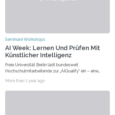
(THWS) und Prof. Dr. Ching-Yu Yang (NKUST)
eröffneten die „Conference on Shaping Sustainability
Transformation and Strategies“…
Seminare Workshops
AI Week: Lernen Und Prüfen Mit
Künstlicher Intelligenz
Freie Universität Berlin lädt bundesweit
Hochschulmitarbeitende zur „AIQualify“ ein – eine
Qualifizierungsreihe zu KI in der Lehre Die Freie
More than 1 year ago
Universität Berlin lädt vom 3. bis 7. März 2025 zur „AI
Week – Lehren, Lernen und Prüfen mit Künstlicher
Intelligenz“ ein. Diese richtet sich bundesweit an
Hochschullehrende, Mitarbeitende in Service-
Einrichtungen und Studierende, die sich für den Einsatz
von Künstlicher Intelligenz (KI) in der Hochschulbildung