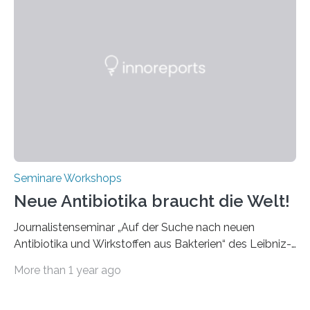
Bereich der Ultrakurzpulslaser-Technologie vorgestellt
werden. Etwa 20 internationale Referierende bieten
praxisbezogene Vorträge über Anwendungen und
Bearbeitungsverfahren der UKP-Laser. Der Fokus liegt
diesmal auf innovativen Strahlformungslösungen, die
speziell für unterschiedliche Prozesse optimiert sind.
Dies eröffnet neue Möglichkeiten…
Seminare Workshops
Neue Antibiotika braucht die Welt!
Journalistenseminar „Auf der Suche nach neuen
Antibiotika und Wirkstoffen aus Bakterien“ des Leibniz-
Instituts DSMZ in Braunschweig am 14. November
More than 1 year ago
2024. Eine zunehmende und besorgniserregende
Antibiotika-Krise bedroht Menschen weltweit. Global