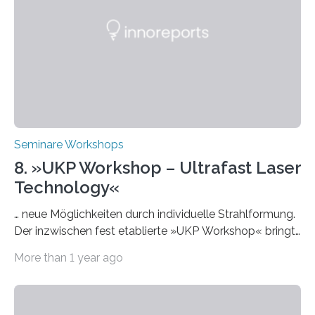
interessieren. Die „AI Week“ umfasst Workshops,
Praxisbeispiele und Diskussionsrunden zu aktuellen
Themen rund um KI in der…
Seminare Workshops
8. »UKP Workshop – Ultrafast Laser
Technology«
… neue Möglichkeiten durch individuelle Strahlformung.
Der inzwischen fest etablierte »UKP Workshop« bringt
alle zwei Jahre führende Expertinnen und Experten der
More than 1 year ago
Ultrakurzpulslaser-Technologie zusammen. Am 8. und
9. April 2025 findet der mittlerweile 8. UKP Workshop in
Aachen statt, bei dem die neuesten Entwicklungen im