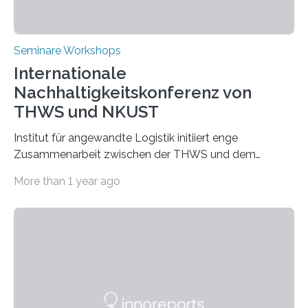
Seminare Workshops
Internationale
Nachhaltigkeitskonferenz von
THWS und NKUST
Institut für angewandte Logistik initiiert enge
Zusammenarbeit zwischen der THWS und dem
Deutschen Institut in Taiwans Hauptstadt Taipeh
More than 1 year ago
Transformation von Hochschulen und Unternehmen zu
mehr Nachhaltigkeit fördern: Mit diesem Ziel hat die
Technische Hochschule Würzburg-Schweinfurt
(THWS) gemeinsam mit der langjährigen, strategischen
Partnerhochschule National Kaohsiung University of
Science and Technology (NKUST), Taiwan, eine
internationale Konferenz in Kaohsiung veranstaltet. Die
beiden Hochschulpräsidenten Prof. Dr. Jean Meyer