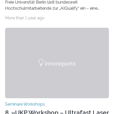
Freie Universität Berlin lädt bundesweit
Hochschulmitarbeitende zur „AIQualify“ ein – eine
Qualifizierungsreihe zu KI in der Lehre Die Freie
More than 1 year ago
Universität Berlin lädt vom 3. bis 7. März 2025 zur „AI
Week – Lehren, Lernen und Prüfen mit Künstlicher
Intelligenz“ ein. Diese richtet sich bundesweit an
Hochschullehrende, Mitarbeitende in Service-
Einrichtungen und Studierende, die sich für den Einsatz
von Künstlicher Intelligenz (KI) in der Hochschulbildung
interessieren. Die „AI Week“ umfasst Workshops,
Praxisbeispiele und Diskussionsrunden zu aktuellen
Themen rund um KI in der…
Seminare Workshops
8. »UKP Workshop – Ultrafast Laser