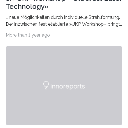
Technology«
… neue Möglichkeiten durch individuelle Strahlformung.
Der inzwischen fest etablierte »UKP Workshop« bringt
alle zwei Jahre führende Expertinnen und Experten der
More than 1 year ago
Ultrakurzpulslaser-Technologie zusammen. Am 8. und
9. April 2025 findet der mittlerweile 8. UKP Workshop in
Aachen statt, bei dem die neuesten Entwicklungen im
Bereich der Ultrakurzpulslaser-Technologie vorgestellt
werden. Etwa 20 internationale Referierende bieten
praxisbezogene Vorträge über Anwendungen und
Bearbeitungsverfahren der UKP-Laser. Der Fokus liegt
diesmal auf innovativen Strahlformungslösungen, die
speziell für unterschiedliche Prozesse optimiert sind.
Dies eröffnet neue Möglichkeiten…