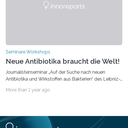
diesmal auf innovativen Strahlformungslösungen, die
speziell für unterschiedliche Prozesse optimiert sind.
Dies eröffnet neue Möglichkeiten…
Seminare Workshops
Neue Antibiotika braucht die Welt!
Journalistenseminar „Auf der Suche nach neuen
Antibiotika und Wirkstoffen aus Bakterien“ des Leibniz-
Instituts DSMZ in Braunschweig am 14. November
More than 1 year ago
2024. Eine zunehmende und besorgniserregende
Antibiotika-Krise bedroht Menschen weltweit. Global
kommt es immer häufiger zu Antibiotika-Resistenzen
und Millionen Menschen versterben daran.
Arbeitsgruppen von Wissenschaftlern sind weltweit auf
der Suche nach neuen Antibiotika. In diesem Bereich