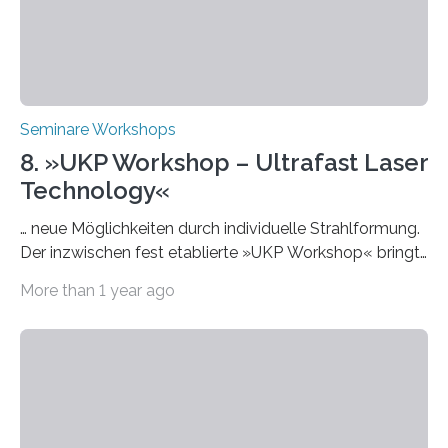
Seminare Workshops
8. »UKP Workshop – Ultrafast Laser
Technology«
… neue Möglichkeiten durch individuelle Strahlformung.
Der inzwischen fest etablierte »UKP Workshop« bringt
alle zwei Jahre führende Expertinnen und Experten der
More than 1 year ago
Ultrakurzpulslaser-Technologie zusammen. Am 8. und
9. April 2025 findet der mittlerweile 8. UKP Workshop in
Aachen statt, bei dem die neuesten Entwicklungen im
Bereich der Ultrakurzpulslaser-Technologie vorgestellt
werden. Etwa 20 internationale Referierende bieten
praxisbezogene Vorträge über Anwendungen und
Bearbeitungsverfahren der UKP-Laser. Der Fokus liegt