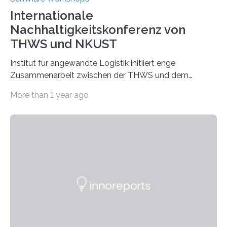
Internationale
Nachhaltigkeitskonferenz von
THWS und NKUST
Institut für angewandte Logistik initiiert enge
Zusammenarbeit zwischen der THWS und dem
Deutschen Institut in Taiwans Hauptstadt Taipeh
More than 1 year ago
Transformation von Hochschulen und Unternehmen zu
mehr Nachhaltigkeit fördern: Mit diesem Ziel hat die
Technische Hochschule Würzburg-Schweinfurt
(THWS) gemeinsam mit der langjährigen, strategischen
Partnerhochschule National Kaohsiung University of
Science and Technology (NKUST), Taiwan, eine
internationale Konferenz in Kaohsiung veranstaltet. Die
beiden Hochschulpräsidenten Prof. Dr. Jean Meyer
(THWS) und Prof. Dr. Ching-Yu Yang (NKUST)
eröffneten die „Conference on Shaping Sustainability
Transformation and Strategies“…