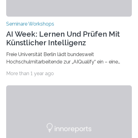
Seminare Workshops
AI Week: Lernen Und Prüfen Mit
Künstlicher Intelligenz
Freie Universität Berlin lädt bundesweit
Hochschulmitarbeitende zur „AIQualify“ ein – eine
Qualifizierungsreihe zu KI in der Lehre Die Freie
More than 1 year ago
Universität Berlin lädt vom 3. bis 7. März 2025 zur „AI
Week – Lehren, Lernen und Prüfen mit Künstlicher
Intelligenz“ ein. Diese richtet sich bundesweit an
Hochschullehrende, Mitarbeitende in Service-
Einrichtungen und Studierende, die sich für den Einsatz
von Künstlicher Intelligenz (KI) in der Hochschulbildung
interessieren. Die „AI Week“ umfasst Workshops,
Praxisbeispiele und Diskussionsrunden zu aktuellen
Themen rund um KI in der…