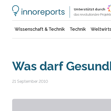
Wissenschaft & Technik
Informationstechnologie
Energie & Elektrotechnik
Unterstützt durch
das revolutionäre Proje
Wissenschaft & Technik
Technik
Weltwirts
Was darf Gesundh
21 September 2010