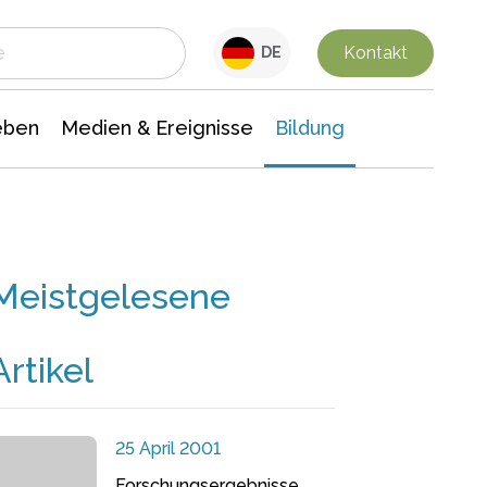
 Leben
Medien & Ereignisse
Interdisziplinäre Forschung
Veranstaltungsnachrichten
n Chemie
Gesellschaftswissenschaften
Kontakt
DE
eben
Medien & Ereignisse
Bildung
Meistgelesene
Artikel
25 April 2001
Forschungsergebnisse