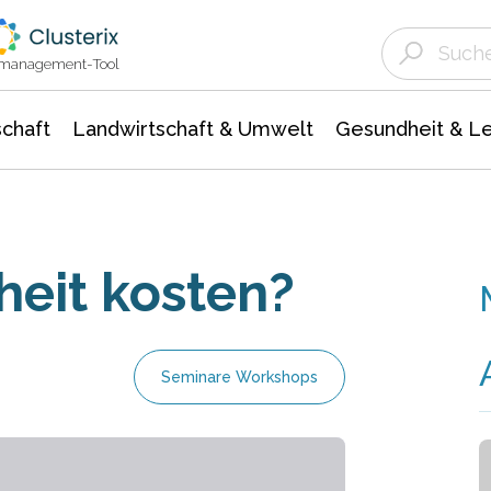
Landwirtschaft & Umwelt
Gesundheit &
Agrar- Forstwissenschaften
Unternehmensmeldungen
Biowissenschafte
Ökologie Umwelt- Naturschutz
ktmanagement-Tool
chaft
Landwirtschaft & Umwelt
Gesundheit & L
eit kosten?
Seminare Workshops