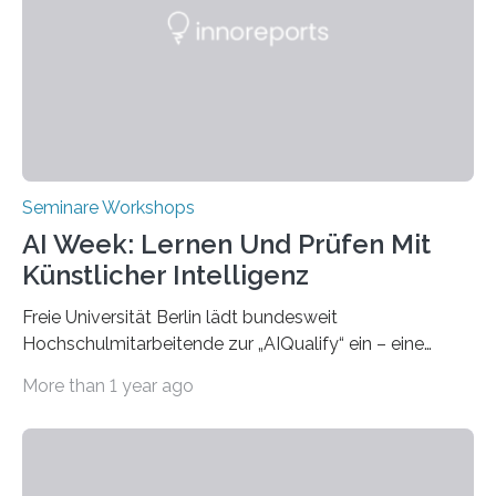
internationale Konferenz in Kaohsiung veranstaltet. Die
beiden Hochschulpräsidenten Prof. Dr. Jean Meyer
(THWS) und Prof. Dr. Ching-Yu Yang (NKUST)
eröffneten die „Conference on Shaping Sustainability
Transformation and Strategies“…
Seminare Workshops
AI Week: Lernen Und Prüfen Mit
Künstlicher Intelligenz
Freie Universität Berlin lädt bundesweit
Hochschulmitarbeitende zur „AIQualify“ ein – eine
Qualifizierungsreihe zu KI in der Lehre Die Freie
More than 1 year ago
Universität Berlin lädt vom 3. bis 7. März 2025 zur „AI
Week – Lehren, Lernen und Prüfen mit Künstlicher
Intelligenz“ ein. Diese richtet sich bundesweit an
Hochschullehrende, Mitarbeitende in Service-