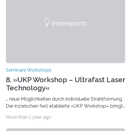
Einrichtungen und Studierende, die sich für den Einsatz
von Künstlicher Intelligenz (KI) in der Hochschulbildung
interessieren. Die „AI Week“ umfasst Workshops,
Praxisbeispiele und Diskussionsrunden zu aktuellen
Themen rund um KI in der…
Seminare Workshops
8. »UKP Workshop – Ultrafast Laser
Technology«
… neue Möglichkeiten durch individuelle Strahlformung.
Der inzwischen fest etablierte »UKP Workshop« bringt
alle zwei Jahre führende Expertinnen und Experten der
More than 1 year ago
Ultrakurzpulslaser-Technologie zusammen. Am 8. und
9. April 2025 findet der mittlerweile 8. UKP Workshop in