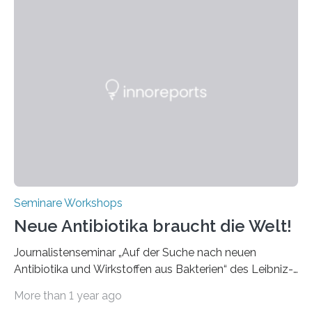
Aachen statt, bei dem die neuesten Entwicklungen im
Bereich der Ultrakurzpulslaser-Technologie vorgestellt
werden. Etwa 20 internationale Referierende bieten
praxisbezogene Vorträge über Anwendungen und
Bearbeitungsverfahren der UKP-Laser. Der Fokus liegt
diesmal auf innovativen Strahlformungslösungen, die
speziell für unterschiedliche Prozesse optimiert sind.
Dies eröffnet neue Möglichkeiten…
Seminare Workshops
Neue Antibiotika braucht die Welt!
Journalistenseminar „Auf der Suche nach neuen
Antibiotika und Wirkstoffen aus Bakterien“ des Leibniz-
Instituts DSMZ in Braunschweig am 14. November
More than 1 year ago
2024. Eine zunehmende und besorgniserregende