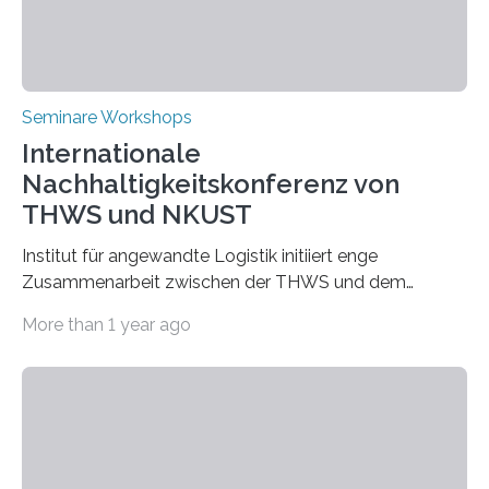
Seminare Workshops
Internationale
Nachhaltigkeitskonferenz von
THWS und NKUST
Institut für angewandte Logistik initiiert enge
Zusammenarbeit zwischen der THWS und dem
Deutschen Institut in Taiwans Hauptstadt Taipeh
More than 1 year ago
Transformation von Hochschulen und Unternehmen zu
mehr Nachhaltigkeit fördern: Mit diesem Ziel hat die
Technische Hochschule Würzburg-Schweinfurt
(THWS) gemeinsam mit der langjährigen, strategischen
Partnerhochschule National Kaohsiung University of
Science and Technology (NKUST), Taiwan, eine