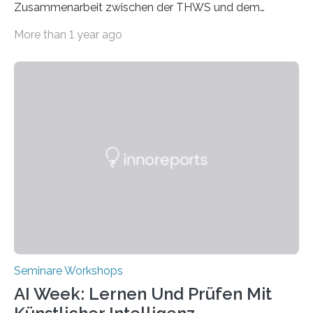
Zusammenarbeit zwischen der THWS und dem
Deutschen Institut in Taiwans Hauptstadt Taipeh
More than 1 year ago
Transformation von Hochschulen und Unternehmen zu
mehr Nachhaltigkeit fördern: Mit diesem Ziel hat die
Technische Hochschule Würzburg-Schweinfurt
(THWS) gemeinsam mit der langjährigen, strategischen
Partnerhochschule National Kaohsiung University of
Science and Technology (NKUST), Taiwan, eine
internationale Konferenz in Kaohsiung veranstaltet. Die
beiden Hochschulpräsidenten Prof. Dr. Jean Meyer
(THWS) und Prof. Dr. Ching-Yu Yang (NKUST)
eröffneten die „Conference on Shaping Sustainability
Transformation and Strategies“…
Seminare Workshops
AI Week: Lernen Und Prüfen Mit