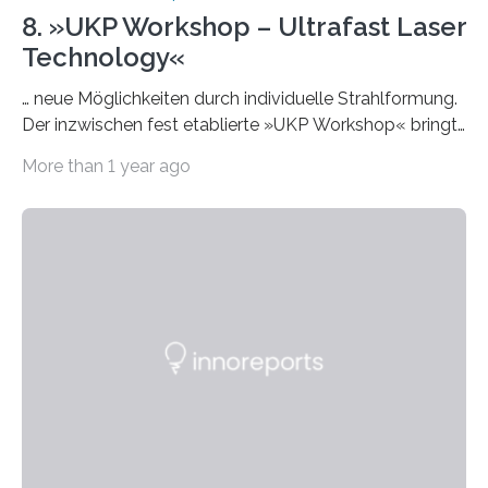
8. »UKP Workshop – Ultrafast Laser
Technology«
… neue Möglichkeiten durch individuelle Strahlformung.
Der inzwischen fest etablierte »UKP Workshop« bringt
alle zwei Jahre führende Expertinnen und Experten der
More than 1 year ago
Ultrakurzpulslaser-Technologie zusammen. Am 8. und
9. April 2025 findet der mittlerweile 8. UKP Workshop in
Aachen statt, bei dem die neuesten Entwicklungen im
Bereich der Ultrakurzpulslaser-Technologie vorgestellt
werden. Etwa 20 internationale Referierende bieten
praxisbezogene Vorträge über Anwendungen und
Bearbeitungsverfahren der UKP-Laser. Der Fokus liegt
diesmal auf innovativen Strahlformungslösungen, die
speziell für unterschiedliche Prozesse optimiert sind.
Dies eröffnet neue Möglichkeiten…