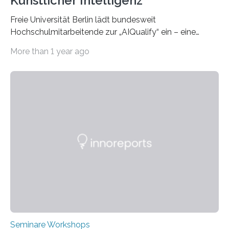
Künstlicher Intelligenz
Freie Universität Berlin lädt bundesweit
Hochschulmitarbeitende zur „AIQualify“ ein – eine
Qualifizierungsreihe zu KI in der Lehre Die Freie
More than 1 year ago
Universität Berlin lädt vom 3. bis 7. März 2025 zur „AI
Week – Lehren, Lernen und Prüfen mit Künstlicher
Intelligenz“ ein. Diese richtet sich bundesweit an
Hochschullehrende, Mitarbeitende in Service-
Einrichtungen und Studierende, die sich für den Einsatz
von Künstlicher Intelligenz (KI) in der Hochschulbildung
interessieren. Die „AI Week“ umfasst Workshops,
Praxisbeispiele und Diskussionsrunden zu aktuellen
Themen rund um KI in der…
Seminare Workshops