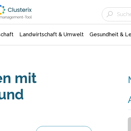
Landwirtschaft & Umwelt
Gesundheit &
Agrar- Forstwissenschaften
Unternehmensmeldungen
Biowissenschafte
Ökologie Umwelt- Naturschutz
ktmanagement-Tool
chaft
Landwirtschaft & Umwelt
Gesundheit & L
n mit
 und