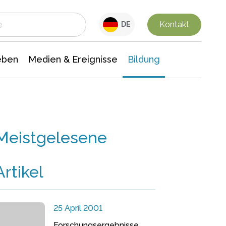
 Leben
Medien & Ereignisse
Interdisziplinäre Forschung
Veranstaltungsnachrichten
n Chemie
Gesellschaftswissenschaften
Kontakt
DE
eben
Medien & Ereignisse
Bildung
Meistgelesene
Artikel
25 April 2001
Forschungsergebnisse