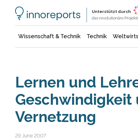
Wissenschaft & Technik
Informationstechnologie
Energie & Elektrotechnik
Unterstützt durch
das revolutionäre Proje
Wissenschaft & Technik
Technik
Weltwirts
Lernen und Lehre
Geschwindigkeit
Vernetzung
29 June 2007