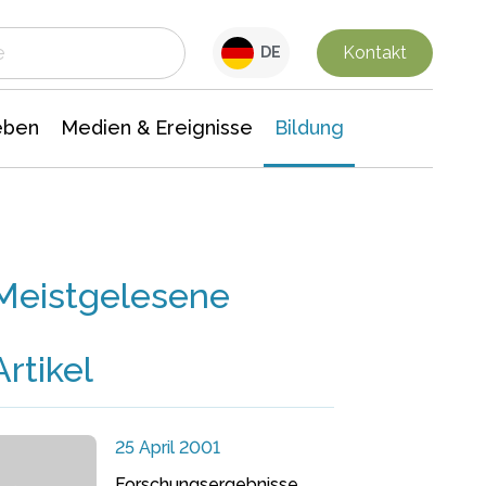
 Leben
Medien & Ereignisse
Interdisziplinäre Forschung
Veranstaltungsnachrichten
n Chemie
Gesellschaftswissenschaften
Kontakt
DE
eben
Medien & Ereignisse
Bildung
Meistgelesene
Artikel
25 April 2001
Forschungsergebnisse