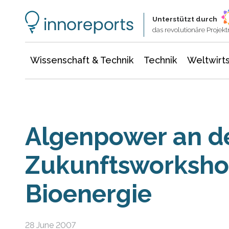
Wissenschaft & Technik
Informationstechnologie
Energie & Elektrotechnik
Unterstützt durch
das revolutionäre Proje
Wissenschaft & Technik
Technik
Weltwirts
Algenpower an de
Zukunftsworksho
Bioenergie
28 June 2007