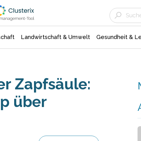
Landwirtschaft & Umwelt
Gesundheit &
Agrar- Forstwissenschaften
Unternehmensmeldungen
Biowissenschafte
Ökologie Umwelt- Naturschutz
ktmanagement-Tool
chaft
Landwirtschaft & Umwelt
Gesundheit & L
r Zapfsäule:
p über