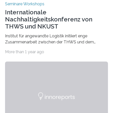
Seminare Workshops
Internationale
Nachhaltigkeitskonferenz von
THWS und NKUST
Institut für angewandte Logistik initiiert enge
Zusammenarbeit zwischen der THWS und dem
Deutschen Institut in Taiwans Hauptstadt Taipeh
More than 1 year ago
Transformation von Hochschulen und Unternehmen zu
mehr Nachhaltigkeit fördern: Mit diesem Ziel hat die
Technische Hochschule Würzburg-Schweinfurt
(THWS) gemeinsam mit der langjährigen, strategischen
Partnerhochschule National Kaohsiung University of
Science and Technology (NKUST), Taiwan, eine
internationale Konferenz in Kaohsiung veranstaltet. Die
beiden Hochschulpräsidenten Prof. Dr. Jean Meyer
(THWS) und Prof. Dr. Ching-Yu Yang (NKUST)
eröffneten die „Conference on Shaping Sustainability