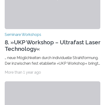
Themen rund um KI in der…
Seminare Workshops
8. »UKP Workshop – Ultrafast Laser
Technology«
… neue Möglichkeiten durch individuelle Strahlformung.
Der inzwischen fest etablierte »UKP Workshop« bringt
alle zwei Jahre führende Expertinnen und Experten der
More than 1 year ago
Ultrakurzpulslaser-Technologie zusammen. Am 8. und
9. April 2025 findet der mittlerweile 8. UKP Workshop in
Aachen statt, bei dem die neuesten Entwicklungen im
Bereich der Ultrakurzpulslaser-Technologie vorgestellt
werden. Etwa 20 internationale Referierende bieten
praxisbezogene Vorträge über Anwendungen und