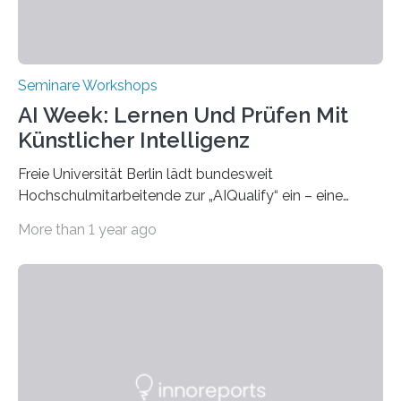
Transformation and Strategies“…
Seminare Workshops
AI Week: Lernen Und Prüfen Mit
Künstlicher Intelligenz
Freie Universität Berlin lädt bundesweit
Hochschulmitarbeitende zur „AIQualify“ ein – eine
Qualifizierungsreihe zu KI in der Lehre Die Freie
More than 1 year ago
Universität Berlin lädt vom 3. bis 7. März 2025 zur „AI
Week – Lehren, Lernen und Prüfen mit Künstlicher
Intelligenz“ ein. Diese richtet sich bundesweit an
Hochschullehrende, Mitarbeitende in Service-
Einrichtungen und Studierende, die sich für den Einsatz
von Künstlicher Intelligenz (KI) in der Hochschulbildung
interessieren. Die „AI Week“ umfasst Workshops,
Praxisbeispiele und Diskussionsrunden zu aktuellen