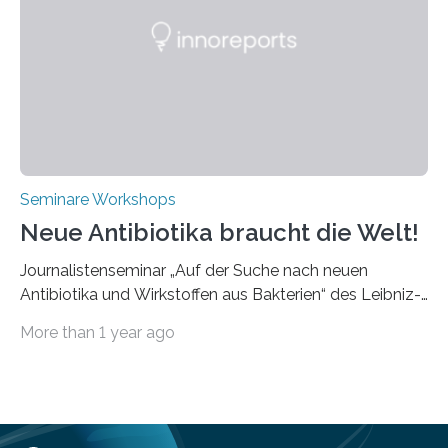
Bearbeitungsverfahren der UKP-Laser. Der Fokus liegt
diesmal auf innovativen Strahlformungslösungen, die
speziell für unterschiedliche Prozesse optimiert sind.
Dies eröffnet neue Möglichkeiten…
Seminare Workshops
Neue Antibiotika braucht die Welt!
Journalistenseminar „Auf der Suche nach neuen
Antibiotika und Wirkstoffen aus Bakterien“ des Leibniz-
Instituts DSMZ in Braunschweig am 14. November
More than 1 year ago
2024. Eine zunehmende und besorgniserregende
Antibiotika-Krise bedroht Menschen weltweit. Global
kommt es immer häufiger zu Antibiotika-Resistenzen
und Millionen Menschen versterben daran.
Arbeitsgruppen von Wissenschaftlern sind weltweit auf