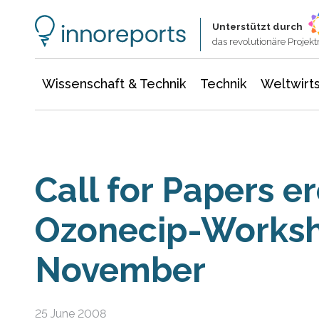
Wissenschaft & Technik
Informationstechnologie
Energie & Elektrotechnik
Unterstützt durch
das revolutionäre Proje
Wissenschaft & Technik
Technik
Weltwirts
Call for Papers er
Ozonecip-Worksh
November
25 June 2008