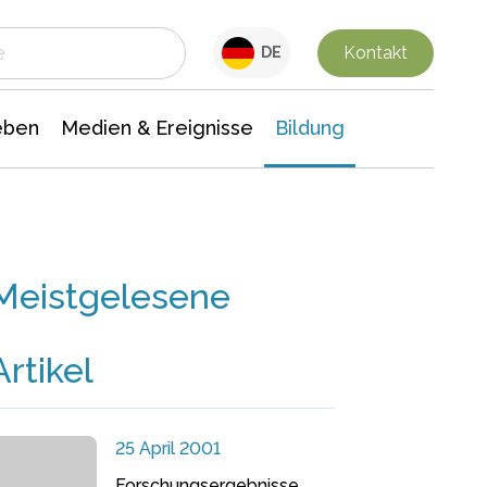
 Leben
Medien & Ereignisse
Interdisziplinäre Forschung
Veranstaltungsnachrichten
n Chemie
Gesellschaftswissenschaften
Kontakt
DE
eben
Medien & Ereignisse
Bildung
Meistgelesene
Artikel
25 April 2001
Forschungsergebnisse