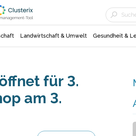
Landwirtschaft & Umwelt
Gesundheit &
Agrar- Forstwissenschaften
Unternehmensmeldungen
Biowissenschafte
Ökologie Umwelt- Naturschutz
ktmanagement-Tool
chaft
Landwirtschaft & Umwelt
Gesundheit & L
öffnet für 3.
op am 3.