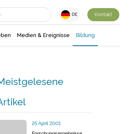
 Leben
Medien & Ereignisse
Interdisziplinäre Forschung
Veranstaltungsnachrichten
n Chemie
Gesellschaftswissenschaften
Kontakt
DE
eben
Medien & Ereignisse
Bildung
Meistgelesene
Artikel
25 April 2001
Forschungsergebnisse