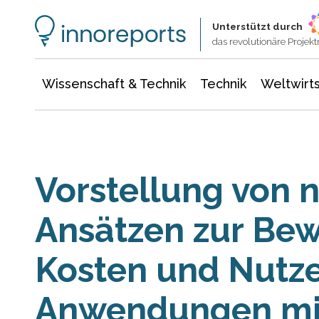
Wissenschaft & Technik
Informationstechnologie
Energie & Elektrotechnik
Unterstützt durch
das revolutionäre Proje
Wissenschaft & Technik
Technik
Weltwirts
Vorstellung von 
Ansätzen zur Be
Kosten und Nutz
Anwendungen mi