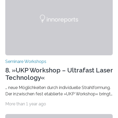
Einrichtungen und Studierende, die sich für den Einsatz
von Künstlicher Intelligenz (KI) in der Hochschulbildung
interessieren. Die „AI Week“ umfasst Workshops,
Praxisbeispiele und Diskussionsrunden zu aktuellen
Themen rund um KI in der…
Seminare Workshops
8. »UKP Workshop – Ultrafast Laser
Technology«
… neue Möglichkeiten durch individuelle Strahlformung.
Der inzwischen fest etablierte »UKP Workshop« bringt
alle zwei Jahre führende Expertinnen und Experten der
More than 1 year ago
Ultrakurzpulslaser-Technologie zusammen. Am 8. und
9. April 2025 findet der mittlerweile 8. UKP Workshop in