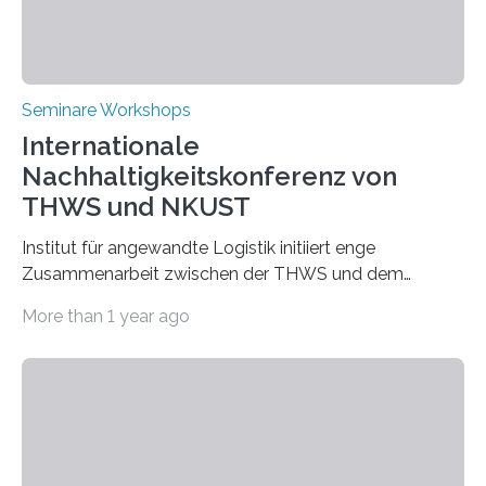
Seminare Workshops
Internationale
Nachhaltigkeitskonferenz von
THWS und NKUST
Institut für angewandte Logistik initiiert enge
Zusammenarbeit zwischen der THWS und dem
Deutschen Institut in Taiwans Hauptstadt Taipeh
More than 1 year ago
Transformation von Hochschulen und Unternehmen zu
mehr Nachhaltigkeit fördern: Mit diesem Ziel hat die
Technische Hochschule Würzburg-Schweinfurt
(THWS) gemeinsam mit der langjährigen, strategischen
Partnerhochschule National Kaohsiung University of
Science and Technology (NKUST), Taiwan, eine
internationale Konferenz in Kaohsiung veranstaltet. Die