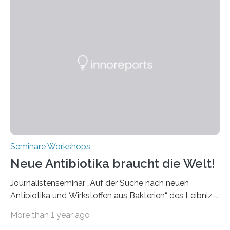
Aachen statt, bei dem die neuesten Entwicklungen im
Bereich der Ultrakurzpulslaser-Technologie vorgestellt
werden. Etwa 20 internationale Referierende bieten
praxisbezogene Vorträge über Anwendungen und
Bearbeitungsverfahren der UKP-Laser. Der Fokus liegt
diesmal auf innovativen Strahlformungslösungen, die
speziell für unterschiedliche Prozesse optimiert sind.
Dies eröffnet neue Möglichkeiten…
Seminare Workshops
Neue Antibiotika braucht die Welt!
Journalistenseminar „Auf der Suche nach neuen
Antibiotika und Wirkstoffen aus Bakterien“ des Leibniz-
Instituts DSMZ in Braunschweig am 14. November
More than 1 year ago
2024. Eine zunehmende und besorgniserregende