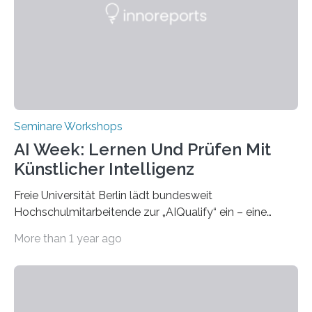
beiden Hochschulpräsidenten Prof. Dr. Jean Meyer
(THWS) und Prof. Dr. Ching-Yu Yang (NKUST)
eröffneten die „Conference on Shaping Sustainability
Transformation and Strategies“…
Seminare Workshops
AI Week: Lernen Und Prüfen Mit
Künstlicher Intelligenz
Freie Universität Berlin lädt bundesweit
Hochschulmitarbeitende zur „AIQualify“ ein – eine
Qualifizierungsreihe zu KI in der Lehre Die Freie
More than 1 year ago
Universität Berlin lädt vom 3. bis 7. März 2025 zur „AI
Week – Lehren, Lernen und Prüfen mit Künstlicher
Intelligenz“ ein. Diese richtet sich bundesweit an
Hochschullehrende, Mitarbeitende in Service-