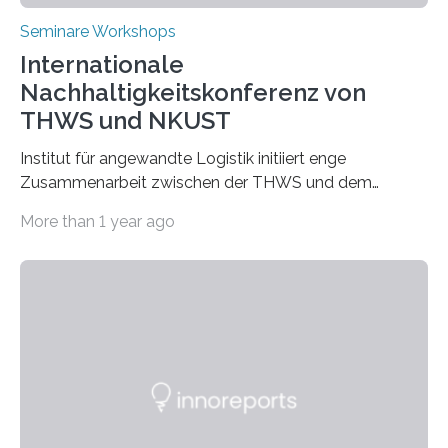
Seminare Workshops
Internationale
Nachhaltigkeitskonferenz von
THWS und NKUST
Institut für angewandte Logistik initiiert enge
Zusammenarbeit zwischen der THWS und dem
Deutschen Institut in Taiwans Hauptstadt Taipeh
More than 1 year ago
Transformation von Hochschulen und Unternehmen zu
mehr Nachhaltigkeit fördern: Mit diesem Ziel hat die
Technische Hochschule Würzburg-Schweinfurt
(THWS) gemeinsam mit der langjährigen, strategischen
Partnerhochschule National Kaohsiung University of
Science and Technology (NKUST), Taiwan, eine
internationale Konferenz in Kaohsiung veranstaltet. Die
beiden Hochschulpräsidenten Prof. Dr. Jean Meyer
(THWS) und Prof. Dr. Ching-Yu Yang (NKUST)
eröffneten die „Conference on Shaping Sustainability