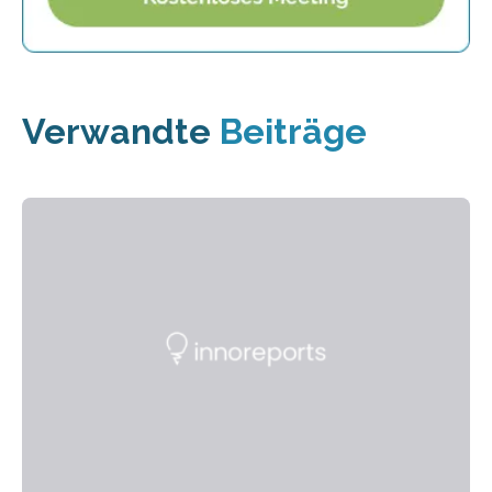
Verwandte
Beiträge