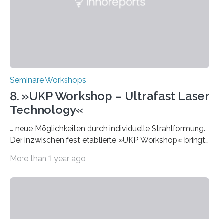
Praxisbeispiele und Diskussionsrunden zu aktuellen
Themen rund um KI in der…
Seminare Workshops
8. »UKP Workshop – Ultrafast Laser
Technology«
… neue Möglichkeiten durch individuelle Strahlformung.
Der inzwischen fest etablierte »UKP Workshop« bringt
alle zwei Jahre führende Expertinnen und Experten der
More than 1 year ago
Ultrakurzpulslaser-Technologie zusammen. Am 8. und
9. April 2025 findet der mittlerweile 8. UKP Workshop in
Aachen statt, bei dem die neuesten Entwicklungen im
Bereich der Ultrakurzpulslaser-Technologie vorgestellt
werden. Etwa 20 internationale Referierende bieten