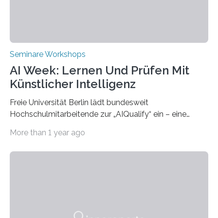
Transformation and Strategies“…
Seminare Workshops
AI Week: Lernen Und Prüfen Mit
Künstlicher Intelligenz
Freie Universität Berlin lädt bundesweit
Hochschulmitarbeitende zur „AIQualify“ ein – eine
Qualifizierungsreihe zu KI in der Lehre Die Freie
More than 1 year ago
Universität Berlin lädt vom 3. bis 7. März 2025 zur „AI
Week – Lehren, Lernen und Prüfen mit Künstlicher
Intelligenz“ ein. Diese richtet sich bundesweit an
Hochschullehrende, Mitarbeitende in Service-
Einrichtungen und Studierende, die sich für den Einsatz
von Künstlicher Intelligenz (KI) in der Hochschulbildung
interessieren. Die „AI Week“ umfasst Workshops,