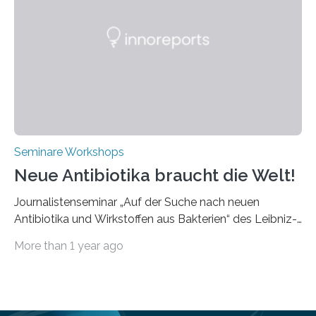
praxisbezogene Vorträge über Anwendungen und
Bearbeitungsverfahren der UKP-Laser. Der Fokus liegt
diesmal auf innovativen Strahlformungslösungen, die
speziell für unterschiedliche Prozesse optimiert sind.
Dies eröffnet neue Möglichkeiten…
Seminare Workshops
Neue Antibiotika braucht die Welt!
Journalistenseminar „Auf der Suche nach neuen
Antibiotika und Wirkstoffen aus Bakterien“ des Leibniz-
Instituts DSMZ in Braunschweig am 14. November
More than 1 year ago
2024. Eine zunehmende und besorgniserregende
Antibiotika-Krise bedroht Menschen weltweit. Global
kommt es immer häufiger zu Antibiotika-Resistenzen
und Millionen Menschen versterben daran.