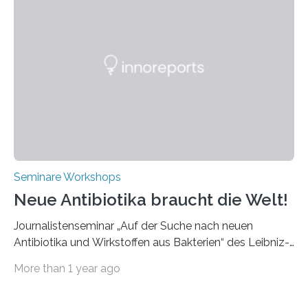
Bereich der Ultrakurzpulslaser-Technologie vorgestellt
werden. Etwa 20 internationale Referierende bieten
praxisbezogene Vorträge über Anwendungen und
Bearbeitungsverfahren der UKP-Laser. Der Fokus liegt
diesmal auf innovativen Strahlformungslösungen, die
speziell für unterschiedliche Prozesse optimiert sind.
Dies eröffnet neue Möglichkeiten…
Seminare Workshops
Neue Antibiotika braucht die Welt!
Journalistenseminar „Auf der Suche nach neuen
Antibiotika und Wirkstoffen aus Bakterien“ des Leibniz-
Instituts DSMZ in Braunschweig am 14. November
More than 1 year ago
2024. Eine zunehmende und besorgniserregende
Antibiotika-Krise bedroht Menschen weltweit. Global