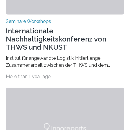
Seminare Workshops
Internationale
Nachhaltigkeitskonferenz von
THWS und NKUST
Institut für angewandte Logistik initiiert enge
Zusammenarbeit zwischen der THWS und dem
Deutschen Institut in Taiwans Hauptstadt Taipeh
More than 1 year ago
Transformation von Hochschulen und Unternehmen zu
mehr Nachhaltigkeit fördern: Mit diesem Ziel hat die
Technische Hochschule Würzburg-Schweinfurt
(THWS) gemeinsam mit der langjährigen, strategischen
Partnerhochschule National Kaohsiung University of
Science and Technology (NKUST), Taiwan, eine
internationale Konferenz in Kaohsiung veranstaltet. Die
beiden Hochschulpräsidenten Prof. Dr. Jean Meyer