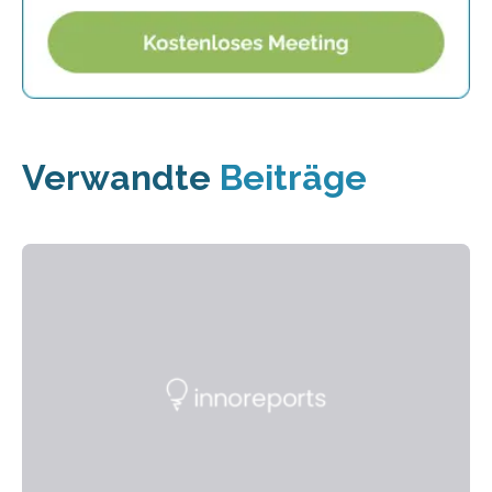
Verwandte
Beiträge