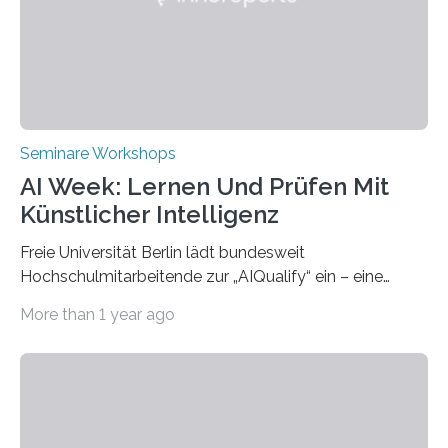
(THWS) und Prof. Dr. Ching-Yu Yang (NKUST)
eröffneten die „Conference on Shaping Sustainability
Transformation and Strategies“…
Seminare Workshops
AI Week: Lernen Und Prüfen Mit
Künstlicher Intelligenz
Freie Universität Berlin lädt bundesweit
Hochschulmitarbeitende zur „AIQualify“ ein – eine
Qualifizierungsreihe zu KI in der Lehre Die Freie
More than 1 year ago
Universität Berlin lädt vom 3. bis 7. März 2025 zur „AI
Week – Lehren, Lernen und Prüfen mit Künstlicher
Intelligenz“ ein. Diese richtet sich bundesweit an
Hochschullehrende, Mitarbeitende in Service-
Einrichtungen und Studierende, die sich für den Einsatz
von Künstlicher Intelligenz (KI) in der Hochschulbildung