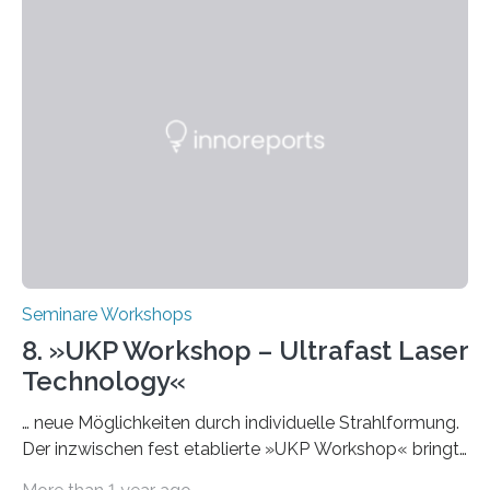
Intelligenz“ ein. Diese richtet sich bundesweit an
Hochschullehrende, Mitarbeitende in Service-
Einrichtungen und Studierende, die sich für den Einsatz
von Künstlicher Intelligenz (KI) in der Hochschulbildung
interessieren. Die „AI Week“ umfasst Workshops,
Praxisbeispiele und Diskussionsrunden zu aktuellen
Themen rund um KI in der…
Seminare Workshops
8. »UKP Workshop – Ultrafast Laser
Technology«
… neue Möglichkeiten durch individuelle Strahlformung.
Der inzwischen fest etablierte »UKP Workshop« bringt
alle zwei Jahre führende Expertinnen und Experten der