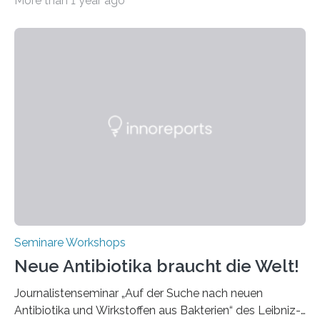
More than 1 year ago
Ultrakurzpulslaser-Technologie zusammen. Am 8. und
9. April 2025 findet der mittlerweile 8. UKP Workshop in
Aachen statt, bei dem die neuesten Entwicklungen im
Bereich der Ultrakurzpulslaser-Technologie vorgestellt
werden. Etwa 20 internationale Referierende bieten
praxisbezogene Vorträge über Anwendungen und
Bearbeitungsverfahren der UKP-Laser. Der Fokus liegt
diesmal auf innovativen Strahlformungslösungen, die
speziell für unterschiedliche Prozesse optimiert sind.
Dies eröffnet neue Möglichkeiten…
Seminare Workshops
Neue Antibiotika braucht die Welt!
Journalistenseminar „Auf der Suche nach neuen
Antibiotika und Wirkstoffen aus Bakterien“ des Leibniz-