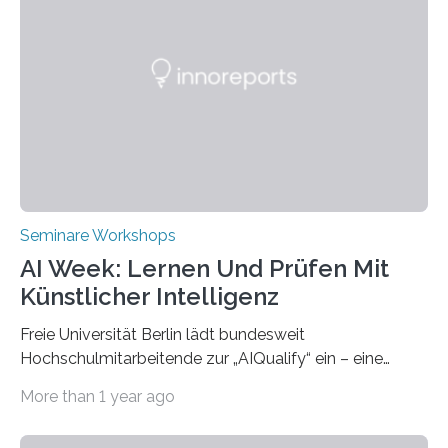
Partnerhochschule National Kaohsiung University of
Science and Technology (NKUST), Taiwan, eine
internationale Konferenz in Kaohsiung veranstaltet. Die
beiden Hochschulpräsidenten Prof. Dr. Jean Meyer
(THWS) und Prof. Dr. Ching-Yu Yang (NKUST)
eröffneten die „Conference on Shaping Sustainability
Transformation and Strategies“…
Seminare Workshops
AI Week: Lernen Und Prüfen Mit
Künstlicher Intelligenz
Freie Universität Berlin lädt bundesweit
Hochschulmitarbeitende zur „AIQualify“ ein – eine
Qualifizierungsreihe zu KI in der Lehre Die Freie
More than 1 year ago
Universität Berlin lädt vom 3. bis 7. März 2025 zur „AI
Week – Lehren, Lernen und Prüfen mit Künstlicher