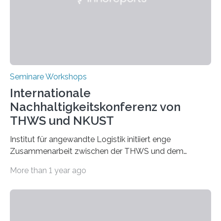
Seminare Workshops
Internationale
Nachhaltigkeitskonferenz von
THWS und NKUST
Institut für angewandte Logistik initiiert enge
Zusammenarbeit zwischen der THWS und dem
Deutschen Institut in Taiwans Hauptstadt Taipeh
More than 1 year ago
Transformation von Hochschulen und Unternehmen zu
mehr Nachhaltigkeit fördern: Mit diesem Ziel hat die
Technische Hochschule Würzburg-Schweinfurt
(THWS) gemeinsam mit der langjährigen, strategischen