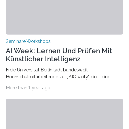
(THWS) und Prof. Dr. Ching-Yu Yang (NKUST)
eröffneten die „Conference on Shaping Sustainability
Transformation and Strategies“…
Seminare Workshops
AI Week: Lernen Und Prüfen Mit
Künstlicher Intelligenz
Freie Universität Berlin lädt bundesweit
Hochschulmitarbeitende zur „AIQualify“ ein – eine
Qualifizierungsreihe zu KI in der Lehre Die Freie
More than 1 year ago
Universität Berlin lädt vom 3. bis 7. März 2025 zur „AI
Week – Lehren, Lernen und Prüfen mit Künstlicher
Intelligenz“ ein. Diese richtet sich bundesweit an
Hochschullehrende, Mitarbeitende in Service-
Einrichtungen und Studierende, die sich für den Einsatz
von Künstlicher Intelligenz (KI) in der Hochschulbildung