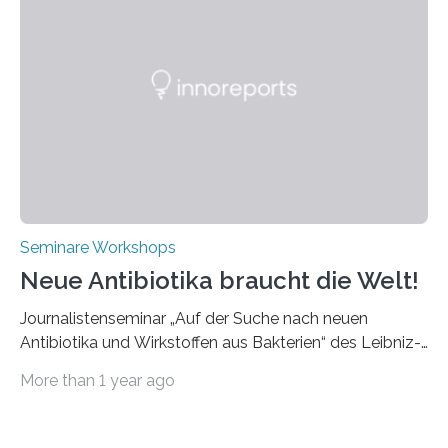
werden. Etwa 20 internationale Referierende bieten
praxisbezogene Vorträge über Anwendungen und
Bearbeitungsverfahren der UKP-Laser. Der Fokus liegt
diesmal auf innovativen Strahlformungslösungen, die
speziell für unterschiedliche Prozesse optimiert sind.
Dies eröffnet neue Möglichkeiten…
Seminare Workshops
Neue Antibiotika braucht die Welt!
Journalistenseminar „Auf der Suche nach neuen
Antibiotika und Wirkstoffen aus Bakterien“ des Leibniz-
Instituts DSMZ in Braunschweig am 14. November
More than 1 year ago
2024. Eine zunehmende und besorgniserregende
Antibiotika-Krise bedroht Menschen weltweit. Global
kommt es immer häufiger zu Antibiotika-Resistenzen