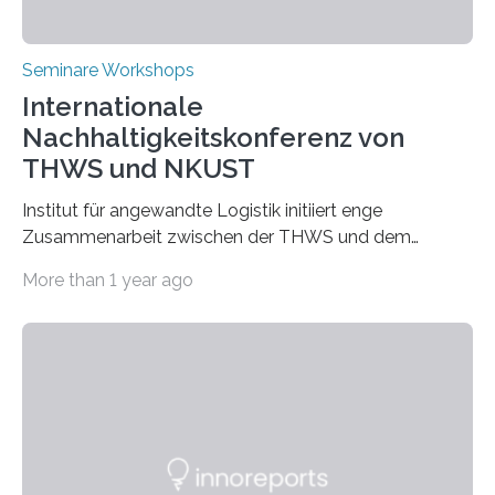
Seminare Workshops
Internationale
Nachhaltigkeitskonferenz von
THWS und NKUST
Institut für angewandte Logistik initiiert enge
Zusammenarbeit zwischen der THWS und dem
Deutschen Institut in Taiwans Hauptstadt Taipeh
More than 1 year ago
Transformation von Hochschulen und Unternehmen zu
mehr Nachhaltigkeit fördern: Mit diesem Ziel hat die
Technische Hochschule Würzburg-Schweinfurt
(THWS) gemeinsam mit der langjährigen, strategischen
Partnerhochschule National Kaohsiung University of
Science and Technology (NKUST), Taiwan, eine
internationale Konferenz in Kaohsiung veranstaltet. Die
beiden Hochschulpräsidenten Prof. Dr. Jean Meyer