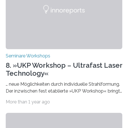
interessieren. Die „AI Week“ umfasst Workshops,
Praxisbeispiele und Diskussionsrunden zu aktuellen
Themen rund um KI in der…
Seminare Workshops
8. »UKP Workshop – Ultrafast Laser
Technology«
… neue Möglichkeiten durch individuelle Strahlformung.
Der inzwischen fest etablierte »UKP Workshop« bringt
alle zwei Jahre führende Expertinnen und Experten der
More than 1 year ago
Ultrakurzpulslaser-Technologie zusammen. Am 8. und
9. April 2025 findet der mittlerweile 8. UKP Workshop in
Aachen statt, bei dem die neuesten Entwicklungen im
Bereich der Ultrakurzpulslaser-Technologie vorgestellt