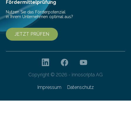
Sammlung von Mikroorganismen…
Fördermittelprüfung
Nutzen Sie das Förderpotenzial
in Ihrem Unternehmen optimal aus?
JETZT PRÜFEN
Copyright © 2026 - innoscripta AG
Impressum
Datenschutz