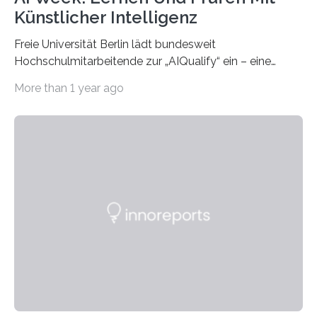
Künstlicher Intelligenz
Freie Universität Berlin lädt bundesweit
Hochschulmitarbeitende zur „AIQualify“ ein – eine
Qualifizierungsreihe zu KI in der Lehre Die Freie
More than 1 year ago
Universität Berlin lädt vom 3. bis 7. März 2025 zur „AI
Week – Lehren, Lernen und Prüfen mit Künstlicher
Intelligenz“ ein. Diese richtet sich bundesweit an
Hochschullehrende, Mitarbeitende in Service-
Einrichtungen und Studierende, die sich für den Einsatz
von Künstlicher Intelligenz (KI) in der Hochschulbildung
interessieren. Die „AI Week“ umfasst Workshops,
Praxisbeispiele und Diskussionsrunden zu aktuellen
Themen rund um KI in der…