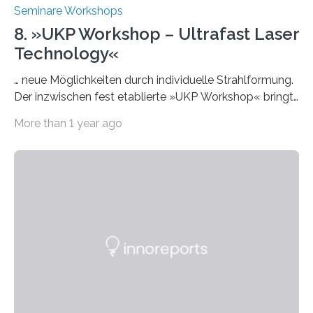
Seminare Workshops
8. »UKP Workshop – Ultrafast Laser
Technology«
… neue Möglichkeiten durch individuelle Strahlformung.
Der inzwischen fest etablierte »UKP Workshop« bringt
alle zwei Jahre führende Expertinnen und Experten der
More than 1 year ago
Ultrakurzpulslaser-Technologie zusammen. Am 8. und
9. April 2025 findet der mittlerweile 8. UKP Workshop in
Aachen statt, bei dem die neuesten Entwicklungen im
Bereich der Ultrakurzpulslaser-Technologie vorgestellt
werden. Etwa 20 internationale Referierende bieten
praxisbezogene Vorträge über Anwendungen und
Bearbeitungsverfahren der UKP-Laser. Der Fokus liegt
diesmal auf innovativen Strahlformungslösungen, die
speziell für unterschiedliche Prozesse optimiert sind.
Dies eröffnet neue Möglichkeiten…