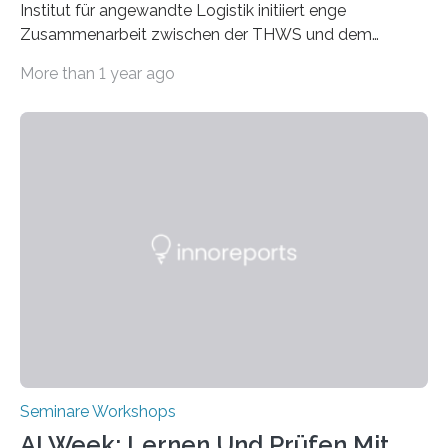
Institut für angewandte Logistik initiiert enge
Zusammenarbeit zwischen der THWS und dem
Deutschen Institut in Taiwans Hauptstadt Taipeh
More than 1 year ago
Transformation von Hochschulen und Unternehmen zu
mehr Nachhaltigkeit fördern: Mit diesem Ziel hat die
Technische Hochschule Würzburg-Schweinfurt
(THWS) gemeinsam mit der langjährigen, strategischen
Partnerhochschule National Kaohsiung University of
Science and Technology (NKUST), Taiwan, eine
internationale Konferenz in Kaohsiung veranstaltet. Die
beiden Hochschulpräsidenten Prof. Dr. Jean Meyer
(THWS) und Prof. Dr. Ching-Yu Yang (NKUST)
eröffneten die „Conference on Shaping Sustainability
Transformation and Strategies“…
Seminare Workshops
AI Week: Lernen Und Prüfen Mit