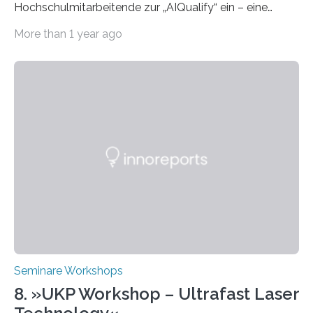
Hochschulmitarbeitende zur „AIQualify“ ein – eine
Qualifizierungsreihe zu KI in der Lehre Die Freie
More than 1 year ago
Universität Berlin lädt vom 3. bis 7. März 2025 zur „AI
Week – Lehren, Lernen und Prüfen mit Künstlicher
Intelligenz“ ein. Diese richtet sich bundesweit an
Hochschullehrende, Mitarbeitende in Service-
Einrichtungen und Studierende, die sich für den Einsatz
von Künstlicher Intelligenz (KI) in der Hochschulbildung
interessieren. Die „AI Week“ umfasst Workshops,
Praxisbeispiele und Diskussionsrunden zu aktuellen
Themen rund um KI in der…
Seminare Workshops
8. »UKP Workshop – Ultrafast Laser