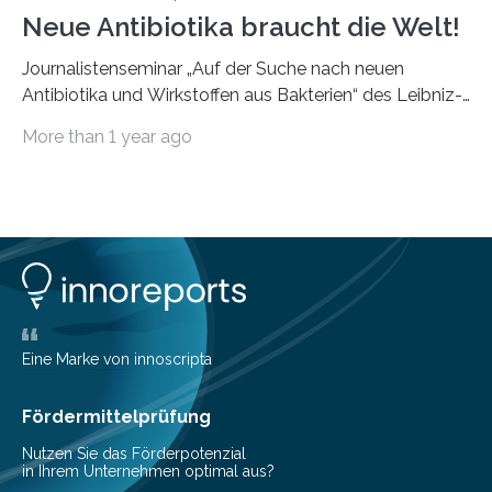
Neue Antibiotika braucht die Welt!
Journalistenseminar „Auf der Suche nach neuen
Antibiotika und Wirkstoffen aus Bakterien“ des Leibniz-
Instituts DSMZ in Braunschweig am 14. November
More than 1 year ago
2024. Eine zunehmende und besorgniserregende
Antibiotika-Krise bedroht Menschen weltweit. Global
kommt es immer häufiger zu Antibiotika-Resistenzen
und Millionen Menschen versterben daran.
Arbeitsgruppen von Wissenschaftlern sind weltweit auf
der Suche nach neuen Antibiotika. In diesem Bereich
forschen auch die Mitarbeitenden der Abteilung
Bioressourcen für die Bioökonomie und
Gesundheitsforschung unter der Leitung von Prof. Dr.
Eine Marke von innoscripta
Yvonne Mast am Leibniz-Institut DSMZ-Deutsche
Sammlung von Mikroorganismen…
Fördermittelprüfung
Nutzen Sie das Förderpotenzial
in Ihrem Unternehmen optimal aus?