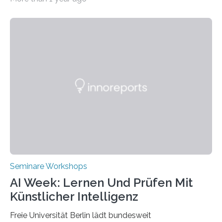
Transformation von Hochschulen und Unternehmen zu
mehr Nachhaltigkeit fördern: Mit diesem Ziel hat die
Technische Hochschule Würzburg-Schweinfurt
(THWS) gemeinsam mit der langjährigen, strategischen
Partnerhochschule National Kaohsiung University of
Science and Technology (NKUST), Taiwan, eine
internationale Konferenz in Kaohsiung veranstaltet. Die
beiden Hochschulpräsidenten Prof. Dr. Jean Meyer
(THWS) und Prof. Dr. Ching-Yu Yang (NKUST)
eröffneten die „Conference on Shaping Sustainability
Transformation and Strategies“…
Seminare Workshops
AI Week: Lernen Und Prüfen Mit
Künstlicher Intelligenz
Freie Universität Berlin lädt bundesweit