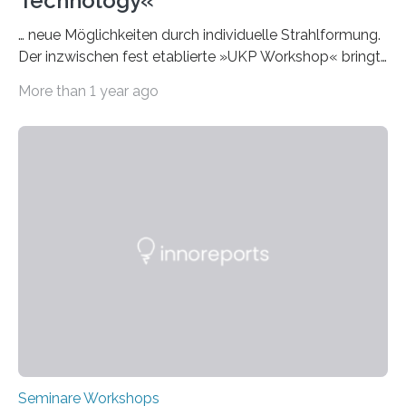
Technology«
… neue Möglichkeiten durch individuelle Strahlformung.
Der inzwischen fest etablierte »UKP Workshop« bringt
alle zwei Jahre führende Expertinnen und Experten der
More than 1 year ago
Ultrakurzpulslaser-Technologie zusammen. Am 8. und
9. April 2025 findet der mittlerweile 8. UKP Workshop in
Aachen statt, bei dem die neuesten Entwicklungen im
Bereich der Ultrakurzpulslaser-Technologie vorgestellt
werden. Etwa 20 internationale Referierende bieten
praxisbezogene Vorträge über Anwendungen und
Bearbeitungsverfahren der UKP-Laser. Der Fokus liegt
diesmal auf innovativen Strahlformungslösungen, die
speziell für unterschiedliche Prozesse optimiert sind.
Dies eröffnet neue Möglichkeiten…
Seminare Workshops