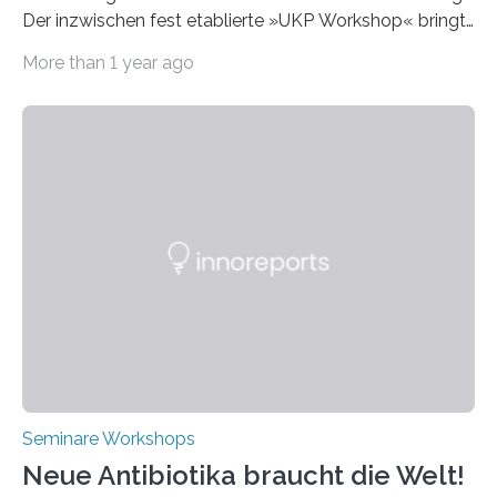
Der inzwischen fest etablierte »UKP Workshop« bringt
alle zwei Jahre führende Expertinnen und Experten der
More than 1 year ago
Ultrakurzpulslaser-Technologie zusammen. Am 8. und
9. April 2025 findet der mittlerweile 8. UKP Workshop in
Aachen statt, bei dem die neuesten Entwicklungen im
Bereich der Ultrakurzpulslaser-Technologie vorgestellt
werden. Etwa 20 internationale Referierende bieten
praxisbezogene Vorträge über Anwendungen und
Bearbeitungsverfahren der UKP-Laser. Der Fokus liegt
diesmal auf innovativen Strahlformungslösungen, die
speziell für unterschiedliche Prozesse optimiert sind.
Dies eröffnet neue Möglichkeiten…
Seminare Workshops
Neue Antibiotika braucht die Welt!