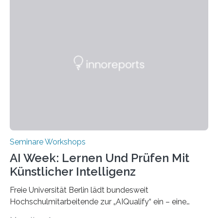
Technische Hochschule Würzburg-Schweinfurt
(THWS) gemeinsam mit der langjährigen, strategischen
Partnerhochschule National Kaohsiung University of
Science and Technology (NKUST), Taiwan, eine
internationale Konferenz in Kaohsiung veranstaltet. Die
beiden Hochschulpräsidenten Prof. Dr. Jean Meyer
(THWS) und Prof. Dr. Ching-Yu Yang (NKUST)
eröffneten die „Conference on Shaping Sustainability
Transformation and Strategies“…
Seminare Workshops
AI Week: Lernen Und Prüfen Mit
Künstlicher Intelligenz
Freie Universität Berlin lädt bundesweit
Hochschulmitarbeitende zur „AIQualify“ ein – eine
Qualifizierungsreihe zu KI in der Lehre Die Freie