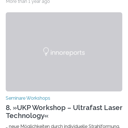
More than 1 year ago
Universität Berlin lädt vom 3. bis 7. März 2025 zur „AI
Week – Lehren, Lernen und Prüfen mit Künstlicher
Intelligenz“ ein. Diese richtet sich bundesweit an
Hochschullehrende, Mitarbeitende in Service-
Einrichtungen und Studierende, die sich für den Einsatz
von Künstlicher Intelligenz (KI) in der Hochschulbildung
interessieren. Die „AI Week“ umfasst Workshops,
Praxisbeispiele und Diskussionsrunden zu aktuellen
Themen rund um KI in der…
Seminare Workshops
8. »UKP Workshop – Ultrafast Laser
Technology«
… neue Möglichkeiten durch individuelle Strahlformung.