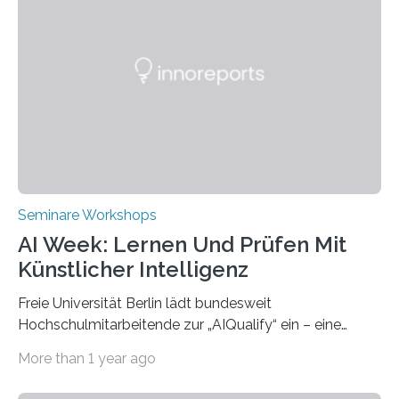
Partnerhochschule National Kaohsiung University of
Science and Technology (NKUST), Taiwan, eine
internationale Konferenz in Kaohsiung veranstaltet. Die
beiden Hochschulpräsidenten Prof. Dr. Jean Meyer
(THWS) und Prof. Dr. Ching-Yu Yang (NKUST)
eröffneten die „Conference on Shaping Sustainability
Transformation and Strategies“…
Seminare Workshops
AI Week: Lernen Und Prüfen Mit
Künstlicher Intelligenz
Freie Universität Berlin lädt bundesweit
Hochschulmitarbeitende zur „AIQualify“ ein – eine
Qualifizierungsreihe zu KI in der Lehre Die Freie
More than 1 year ago
Universität Berlin lädt vom 3. bis 7. März 2025 zur „AI
Week – Lehren, Lernen und Prüfen mit Künstlicher