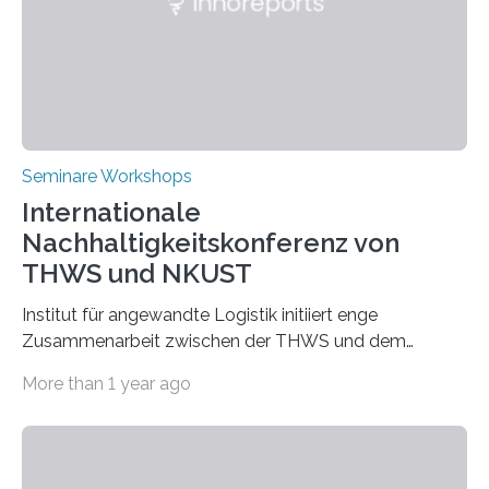
Seminare Workshops
Internationale
Nachhaltigkeitskonferenz von
THWS und NKUST
Institut für angewandte Logistik initiiert enge
Zusammenarbeit zwischen der THWS und dem
Deutschen Institut in Taiwans Hauptstadt Taipeh
More than 1 year ago
Transformation von Hochschulen und Unternehmen zu
mehr Nachhaltigkeit fördern: Mit diesem Ziel hat die
Technische Hochschule Würzburg-Schweinfurt
(THWS) gemeinsam mit der langjährigen, strategischen