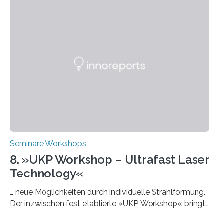
Intelligenz“ ein. Diese richtet sich bundesweit an
Hochschullehrende, Mitarbeitende in Service-
Einrichtungen und Studierende, die sich für den Einsatz
von Künstlicher Intelligenz (KI) in der Hochschulbildung
interessieren. Die „AI Week“ umfasst Workshops,
Praxisbeispiele und Diskussionsrunden zu aktuellen
Themen rund um KI in der…
Seminare Workshops
8. »UKP Workshop – Ultrafast Laser
Technology«
… neue Möglichkeiten durch individuelle Strahlformung.
Der inzwischen fest etablierte »UKP Workshop« bringt
alle zwei Jahre führende Expertinnen und Experten der