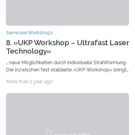
Seminare Workshops
8. »UKP Workshop – Ultrafast Laser
Technology«
… neue Möglichkeiten durch individuelle Strahlformung.
Der inzwischen fest etablierte »UKP Workshop« bringt
alle zwei Jahre führende Expertinnen und Experten der
More than 1 year ago
Ultrakurzpulslaser-Technologie zusammen. Am 8. und
9. April 2025 findet der mittlerweile 8. UKP Workshop in
Aachen statt, bei dem die neuesten Entwicklungen im
Bereich der Ultrakurzpulslaser-Technologie vorgestellt
werden. Etwa 20 internationale Referierende bieten
praxisbezogene Vorträge über Anwendungen und
Bearbeitungsverfahren der UKP-Laser. Der Fokus liegt
diesmal auf innovativen Strahlformungslösungen, die