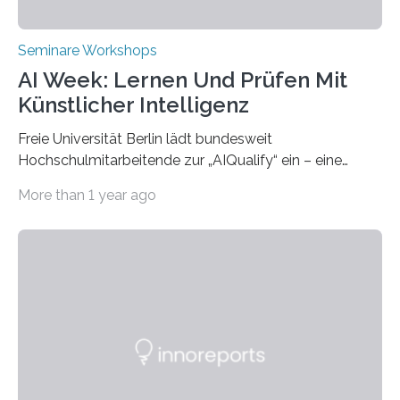
Seminare Workshops
AI Week: Lernen Und Prüfen Mit
Künstlicher Intelligenz
Freie Universität Berlin lädt bundesweit
Hochschulmitarbeitende zur „AIQualify“ ein – eine
Qualifizierungsreihe zu KI in der Lehre Die Freie
More than 1 year ago
Universität Berlin lädt vom 3. bis 7. März 2025 zur „AI
Week – Lehren, Lernen und Prüfen mit Künstlicher
Intelligenz“ ein. Diese richtet sich bundesweit an
Hochschullehrende, Mitarbeitende in Service-
Einrichtungen und Studierende, die sich für den Einsatz
von Künstlicher Intelligenz (KI) in der Hochschulbildung
interessieren. Die „AI Week“ umfasst Workshops,
Praxisbeispiele und Diskussionsrunden zu aktuellen
Themen rund um KI in der…