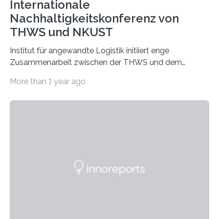
Internationale
Nachhaltigkeitskonferenz von
THWS und NKUST
Institut für angewandte Logistik initiiert enge
Zusammenarbeit zwischen der THWS und dem
Deutschen Institut in Taiwans Hauptstadt Taipeh
More than 1 year ago
Transformation von Hochschulen und Unternehmen zu
mehr Nachhaltigkeit fördern: Mit diesem Ziel hat die
Technische Hochschule Würzburg-Schweinfurt
(THWS) gemeinsam mit der langjährigen, strategischen
Partnerhochschule National Kaohsiung University of
Science and Technology (NKUST), Taiwan, eine
internationale Konferenz in Kaohsiung veranstaltet. Die
beiden Hochschulpräsidenten Prof. Dr. Jean Meyer
(THWS) und Prof. Dr. Ching-Yu Yang (NKUST)
eröffneten die „Conference on Shaping Sustainability
Transformation and Strategies“…