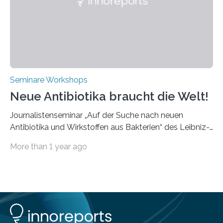
speziell für unterschiedliche Prozesse optimiert sind.
Dies eröffnet neue Möglichkeiten…
Seminare Workshops
Neue Antibiotika braucht die Welt!
Journalistenseminar „Auf der Suche nach neuen
Antibiotika und Wirkstoffen aus Bakterien“ des Leibniz-
Instituts DSMZ in Braunschweig am 14. November
More than 1 year ago
2024. Eine zunehmende und besorgniserregende
Antibiotika-Krise bedroht Menschen weltweit. Global
kommt es immer häufiger zu Antibiotika-Resistenzen
und Millionen Menschen versterben daran.
Arbeitsgruppen von Wissenschaftlern sind weltweit auf
der Suche nach neuen Antibiotika. In diesem Bereich
forschen auch die Mitarbeitenden der Abteilung