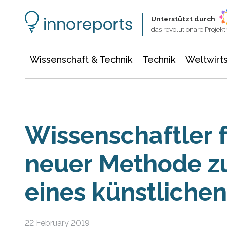
Wissenschaft & Technik
Informationstechnologie
Energie & Elektrotechnik
Unterstützt durch
das revolutionäre Proje
Wissenschaft & Technik
Technik
Weltwirts
Wissenschaftler 
neuer Methode z
eines künstlichen
22 February 2019