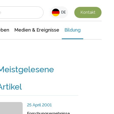
 Leben
Medien & Ereignisse
Interdisziplinäre Forschung
Veranstaltungsnachrichten
n Chemie
Gesellschaftswissenschaften
Kontakt
DE
eben
Medien & Ereignisse
Bildung
Meistgelesene
Artikel
25 April 2001
Forschungsergebnisse