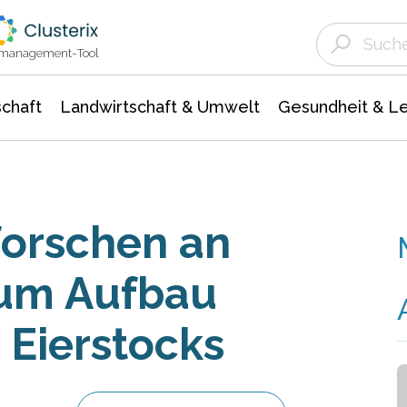
Landwirtschaft & Umwelt
Gesundheit &
Agrar- Forstwissenschaften
Unternehmensmeldungen
Biowissenschafte
Ökologie Umwelt- Naturschutz
ktmanagement-Tool
chaft
Landwirtschaft & Umwelt
Gesundheit & L
forschen an
um Aufbau
 Eierstocks