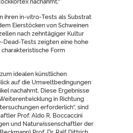
stockkortex nachahmt.“
ihren in-vitro-Tests als Substrat
s dem Eierstöcken von Schweinen
zellen nach zehntägiger Kultur
e-Dead-Tests zeigten eine hohe
e charakteristische Form
 zum idealen künstlichen
nblick auf die Umweltbedingungen
ikel nachahmt. Diese Ergebnisse
 Weiterentwicklung in Richtung
ersuchungen erforderlich“, sind
ftler Prof. Aldo R. Boccaccini
logen und Naturwissenschaftler der
 Beckmann) Prof. Dr. Ralf Dittrich,