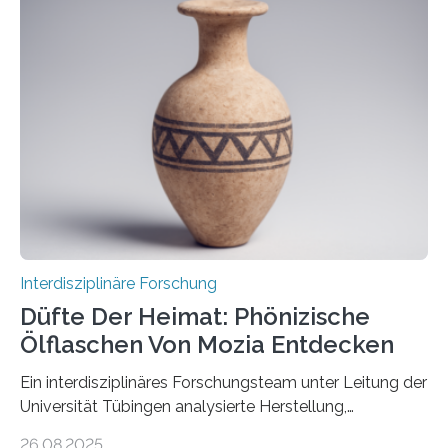
Erdatmosphäre, sondern auch das Fangen und
Speichern des Treibhausgases aus der Luft.
Dementsprechend hat auch die aktuelle
Bundesregierung in ihrem Koalitionsvertrag die
Entwicklung von CO2-Abscheidungs- und
Speicherungstechnologien als Ziel ausgegeben.
Insbesondere das sogenannte Direct Air Capture (DAC)
betrachtet sie dabei als „vielversprechende
Zukunftstechnologie, um Negativemissionen zu heben“.
Wissenschaftlerinnen…
Interdisziplinäre Forschung
Düfte Der Heimat: Phönizische
Ölflaschen Von Mozia Entdecken
Ein interdisziplinäres Forschungsteam unter Leitung der
Universität Tübingen analysierte Herstellung,
Technologie und Inhalte von 51 keramischen Ölgefäßen
26.08.2025