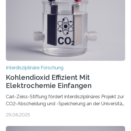
allem wie? „Uns interessiert, ob Menschen im Team mit
dem Roboter anders sprechen als im Team mit
anderen Menschen“, so die Sprachwissenschaftlerin
Prof. Dr. Christina Sanchez-Stockhammer von der
Technischen Universität…
Interdisziplinäre Forschung
Kohlendioxid Effizient Mit
Elektrochemie Einfangen
Carl-Zeiss-Stiftung fördert interdisziplinäres Projekt zur
CO2-Abscheidung und -Speicherung an der Universität
Jena mit 1,8 Millionen Euro Nicht nur die Reduzierung
29.08.2025
von CO2-Emissionen gilt als wichtige Maßnahme zur
Senkung des Kohlendioxidgehalts in der