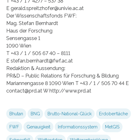
T +43 / 1 / 4277 – 537 38
E gerald.spreitzhofer@univie.ac.at
Der Wissenschaftsfonds FWF:
Mag. Stefan Bernhardt
Haus der Forschung
Sensengasse 1
1090 Wien
T +43 / 1 / 505 67 40 – 8111
E stefan.bernhardt@fwf.ac.at
Redaktion & Aussendung:
PR&D – Public Relations für Forschung & Bildung
Mariannengasse 8 1090 Wien T +43 / 1 / 505 70 44 E
contact@prd.at W http://www.prd.at
Bhutan
BNG
Brutto-National-Glück
Erdoberfläche
FWF
Genauigkeit
Informationssystem
MetGIS
Schneefall
Wetterdaten
Wetterentwicklung