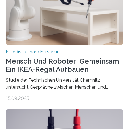
Interdisziplinäre Forschung
Mensch Und Roboter: Gemeinsam
Ein IKEA-Regal Aufbauen
Studie der Technischen Universität Chemnitz
untersucht Gespräche zwischen Menschen und
Robotern – und erklärt die Hintergründe in einem
15.09.2025
Podcast. Bereits jetzt arbeiten Menschen eng mit
Robotern zusammen, etwa bei der Fertigung in der
Industrie. In Zukunft wird das voraussichtlich noch
zunehmen. Aber worüber unterhalten sich Mensch-
Roboter-Teams eigentlich währenddessen? Und vor