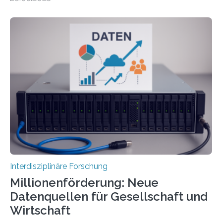
aus der phönizischen Siedlung Mozia, vor der Küste
Siziliens. Die Ergebnisse erlauben Einblicke in die
immaterielle Dimension der Antike und die zentrale
Rolle von Düften für die Identitätsbildung, die
Erinnerungskultur sowie den interkulturellen Austausch
im Mittelmeerraum der Eisenzeit. Zum ersten Mal hat
ein interdisziplinäres Forscherteam eine umfassende
Analyse der Herstellung, Technologie und Inhalte von
51 keramischen Ölgefäßen aus der phönizischen
Siedlung Mozia auf…
Interdisziplinäre Forschung
Millionenförderung: Neue
Datenquellen für Gesellschaft und
Wirtschaft