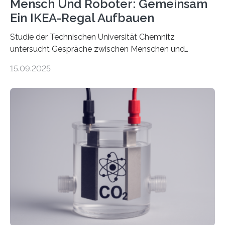
Mensch Und Roboter: Gemeinsam
Ein IKEA-Regal Aufbauen
Studie der Technischen Universität Chemnitz
untersucht Gespräche zwischen Menschen und
Robotern – und erklärt die Hintergründe in einem
15.09.2025
Podcast. Bereits jetzt arbeiten Menschen eng mit
Robotern zusammen, etwa bei der Fertigung in der
Industrie. In Zukunft wird das voraussichtlich noch
zunehmen. Aber worüber unterhalten sich Mensch-
Roboter-Teams eigentlich währenddessen? Und vor
allem wie? „Uns interessiert, ob Menschen im Team mit
dem Roboter anders sprechen als im Team mit
anderen Menschen“, so die Sprachwissenschaftlerin
Prof. Dr. Christina Sanchez-Stockhammer von der
Technischen Universität…