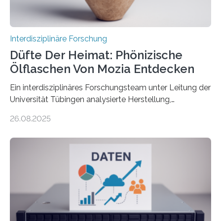
Wissenschaftlerinnen…
Interdisziplinäre Forschung
Düfte Der Heimat: Phönizische
Ölflaschen Von Mozia Entdecken
Ein interdisziplinäres Forschungsteam unter Leitung der
Universität Tübingen analysierte Herstellung,
Technologie und Inhalte von 51 keramischen Ölgefäßen
26.08.2025
aus der phönizischen Siedlung Mozia, vor der Küste
Siziliens. Die Ergebnisse erlauben Einblicke in die
immaterielle Dimension der Antike und die zentrale
Rolle von Düften für die Identitätsbildung, die
Erinnerungskultur sowie den interkulturellen Austausch
im Mittelmeerraum der Eisenzeit. Zum ersten Mal hat
ein interdisziplinäres Forscherteam eine umfassende
Analyse der Herstellung, Technologie und Inhalte von
51 keramischen Ölgefäßen aus der phönizischen