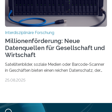
Siedlung Mozia auf…
Interdisziplinäre Forschung
Millionenförderung: Neue
Datenquellen für Gesellschaft und
Wirtschaft
Satellitenbilder, soziale Medien oder Barcode-Scanner
in Geschäften bieten einen reichen Datenschatz, der
bisher in den Sozialwissenschaften noch wenig genutzt
25.08.2025
wird. Neue KI-gestützte Methoden helfen hier bei der
Auswertung, sie erfordern jedoch viel IT-Knowhow und
eine rechtliche und ethische Einordnung. Diese
interdisziplinären Fachkenntnisse sollen jetzt in einem
Kompetenzzentrum genannt „Societal Observatory