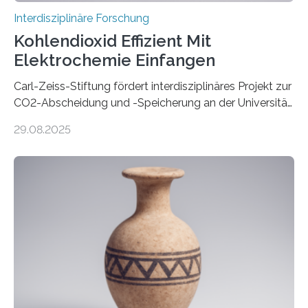
Interdisziplinäre Forschung
Kohlendioxid Effizient Mit
Elektrochemie Einfangen
Carl-Zeiss-Stiftung fördert interdisziplinäres Projekt zur
CO2-Abscheidung und -Speicherung an der Universität
Jena mit 1,8 Millionen Euro Nicht nur die Reduzierung
29.08.2025
von CO2-Emissionen gilt als wichtige Maßnahme zur
Senkung des Kohlendioxidgehalts in der
Erdatmosphäre, sondern auch das Fangen und
Speichern des Treibhausgases aus der Luft.
Dementsprechend hat auch die aktuelle
Bundesregierung in ihrem Koalitionsvertrag die
Entwicklung von CO2-Abscheidungs- und
Speicherungstechnologien als Ziel ausgegeben.
Insbesondere das sogenannte Direct Air Capture (DAC)
betrachtet sie dabei als „vielversprechende
Zukunftstechnologie, um Negativemissionen zu heben“.