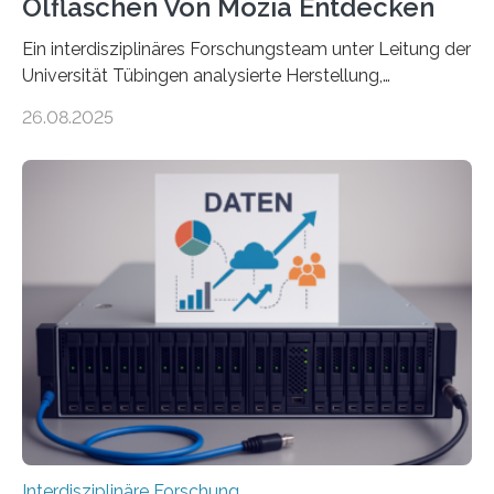
Ölflaschen Von Mozia Entdecken
Ein interdisziplinäres Forschungsteam unter Leitung der
Universität Tübingen analysierte Herstellung,
Technologie und Inhalte von 51 keramischen Ölgefäßen
26.08.2025
aus der phönizischen Siedlung Mozia, vor der Küste
Siziliens. Die Ergebnisse erlauben Einblicke in die
immaterielle Dimension der Antike und die zentrale
Rolle von Düften für die Identitätsbildung, die
Erinnerungskultur sowie den interkulturellen Austausch
im Mittelmeerraum der Eisenzeit. Zum ersten Mal hat
ein interdisziplinäres Forscherteam eine umfassende
Analyse der Herstellung, Technologie und Inhalte von
51 keramischen Ölgefäßen aus der phönizischen
Siedlung Mozia auf…
Interdisziplinäre Forschung