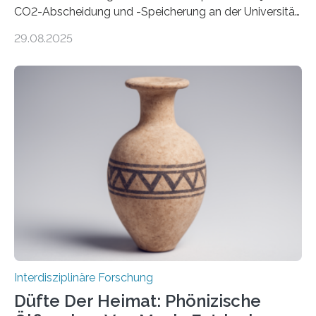
CO2-Abscheidung und -Speicherung an der Universität
Jena mit 1,8 Millionen Euro Nicht nur die Reduzierung
29.08.2025
von CO2-Emissionen gilt als wichtige Maßnahme zur
Senkung des Kohlendioxidgehalts in der
Erdatmosphäre, sondern auch das Fangen und
Speichern des Treibhausgases aus der Luft.
Dementsprechend hat auch die aktuelle
Bundesregierung in ihrem Koalitionsvertrag die
Entwicklung von CO2-Abscheidungs- und
Speicherungstechnologien als Ziel ausgegeben.
Insbesondere das sogenannte Direct Air Capture (DAC)
betrachtet sie dabei als „vielversprechende
Zukunftstechnologie, um Negativemissionen zu heben“.
Wissenschaftlerinnen…
Interdisziplinäre Forschung
Düfte Der Heimat: Phönizische