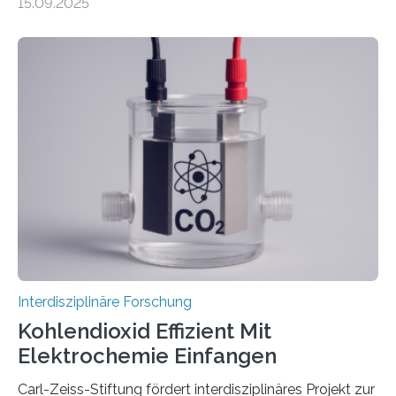
15.09.2025
Podcast. Bereits jetzt arbeiten Menschen eng mit
Robotern zusammen, etwa bei der Fertigung in der
Industrie. In Zukunft wird das voraussichtlich noch
zunehmen. Aber worüber unterhalten sich Mensch-
Roboter-Teams eigentlich währenddessen? Und vor
allem wie? „Uns interessiert, ob Menschen im Team mit
dem Roboter anders sprechen als im Team mit
anderen Menschen“, so die Sprachwissenschaftlerin
Prof. Dr. Christina Sanchez-Stockhammer von der
Technischen Universität…
Interdisziplinäre Forschung
Kohlendioxid Effizient Mit
Elektrochemie Einfangen
Carl-Zeiss-Stiftung fördert interdisziplinäres Projekt zur