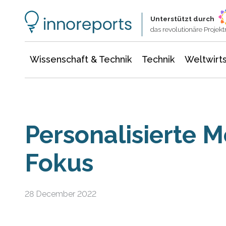
Wissenschaft & Technik
Informationstechnologie
Energie & Elektrotechnik
Unterstützt durch
das revolutionäre Proje
Wissenschaft & Technik
Technik
Weltwirts
Personalisierte M
Fokus
28 December 2022