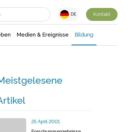
 Leben
Medien & Ereignisse
Interdisziplinäre Forschung
Veranstaltungsnachrichten
n Chemie
Gesellschaftswissenschaften
Kontakt
DE
eben
Medien & Ereignisse
Bildung
Meistgelesene
Artikel
25 April 2001
Forschungsergebnisse