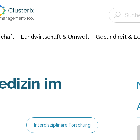
Landwirtschaft & Umwelt
Gesundheit &
Agrar- Forstwissenschaften
Unternehmensmeldungen
Biowissenschafte
Ökologie Umwelt- Naturschutz
ktmanagement-Tool
chaft
Landwirtschaft & Umwelt
Gesundheit & L
edizin im
Interdisziplinäre Forschung