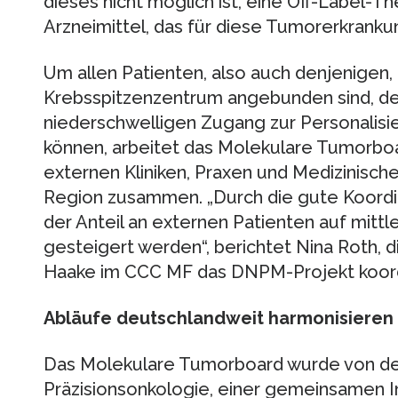
dieses nicht möglich ist, eine Off-Label-Th
Arzneimittel, das für diese Tumorerkranku
Um allen Patienten, also auch denjenigen, d
Krebsspitzenzentrum angebunden sind, de
niederschwelligen Zugang zur Personalisi
können, arbeitet das Molekulare Tumorbo
externen Kliniken, Praxen und Medizinisc
Region zusammen. „Durch die gute Koordi
der Anteil an externen Patienten auf mitt
gesteigert werden“, berichtet Nina Roth, 
Haake im CCC MF das DNPM-Projekt koordi
Abläufe deutschlandweit harmonisieren 
Das Molekulare Tumorboard wurde von der 
Präzisionsonkologie, einer gemeinsamen 