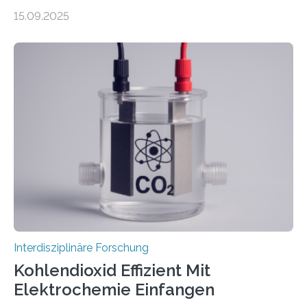
Robotern – und erklärt die Hintergründe in einem
15.09.2025
Podcast. Bereits jetzt arbeiten Menschen eng mit
Robotern zusammen, etwa bei der Fertigung in der
Industrie. In Zukunft wird das voraussichtlich noch
zunehmen. Aber worüber unterhalten sich Mensch-
Roboter-Teams eigentlich währenddessen? Und vor
allem wie? „Uns interessiert, ob Menschen im Team mit
dem Roboter anders sprechen als im Team mit
anderen Menschen“, so die Sprachwissenschaftlerin
Prof. Dr. Christina Sanchez-Stockhammer von der
Technischen Universität…
Interdisziplinäre Forschung
Kohlendioxid Effizient Mit
Elektrochemie Einfangen