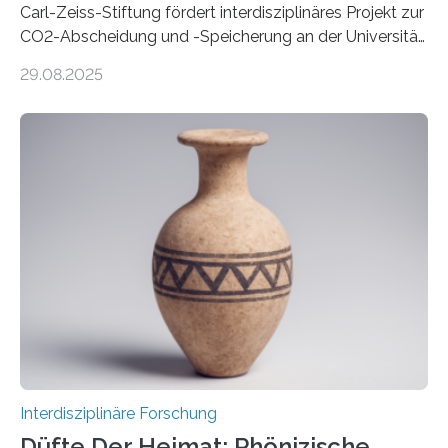
Carl-Zeiss-Stiftung fördert interdisziplinäres Projekt zur
CO2-Abscheidung und -Speicherung an der Universität
Jena mit 1,8 Millionen Euro Nicht nur die Reduzierung
29.08.2025
von CO2-Emissionen gilt als wichtige Maßnahme zur
Senkung des Kohlendioxidgehalts in der
Erdatmosphäre, sondern auch das Fangen und
Speichern des Treibhausgases aus der Luft.
Dementsprechend hat auch die aktuelle
Bundesregierung in ihrem Koalitionsvertrag die
Entwicklung von CO2-Abscheidungs- und
Speicherungstechnologien als Ziel ausgegeben.
Insbesondere das sogenannte Direct Air Capture (DAC)
betrachtet sie dabei als „vielversprechende
Zukunftstechnologie, um Negativemissionen zu heben“.
Wissenschaftlerinnen…
Interdisziplinäre Forschung
Düfte Der Heimat: Phönizische