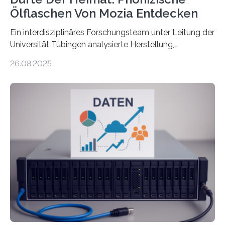
Ölflaschen Von Mozia Entdecken
Ein interdisziplinäres Forschungsteam unter Leitung der
Universität Tübingen analysierte Herstellung,
Technologie und Inhalte von 51 keramischen Ölgefäßen
26.08.2025
aus der phönizischen Siedlung Mozia, vor der Küste
Siziliens. Die Ergebnisse erlauben Einblicke in die
immaterielle Dimension der Antike und die zentrale
Rolle von Düften für die Identitätsbildung, die
Erinnerungskultur sowie den interkulturellen Austausch
im Mittelmeerraum der Eisenzeit. Zum ersten Mal hat
ein interdisziplinäres Forscherteam eine umfassende
Analyse der Herstellung, Technologie und Inhalte von
51 keramischen Ölgefäßen aus der phönizischen
Siedlung Mozia auf…