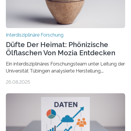
betrachtet sie dabei als „vielversprechende
Zukunftstechnologie, um Negativemissionen zu heben“.
Wissenschaftlerinnen…
Interdisziplinäre Forschung
Düfte Der Heimat: Phönizische
Ölflaschen Von Mozia Entdecken
Ein interdisziplinäres Forschungsteam unter Leitung der
Universität Tübingen analysierte Herstellung,
Technologie und Inhalte von 51 keramischen Ölgefäßen
26.08.2025
aus der phönizischen Siedlung Mozia, vor der Küste
Siziliens. Die Ergebnisse erlauben Einblicke in die
immaterielle Dimension der Antike und die zentrale
Rolle von Düften für die Identitätsbildung, die
Erinnerungskultur sowie den interkulturellen Austausch
im Mittelmeerraum der Eisenzeit. Zum ersten Mal hat
ein interdisziplinäres Forscherteam eine umfassende