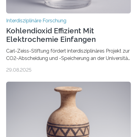
Interdisziplinäre Forschung
Kohlendioxid Effizient Mit
Elektrochemie Einfangen
Carl-Zeiss-Stiftung fördert interdisziplinäres Projekt zur
CO2-Abscheidung und -Speicherung an der Universität
Jena mit 1,8 Millionen Euro Nicht nur die Reduzierung
29.08.2025
von CO2-Emissionen gilt als wichtige Maßnahme zur
Senkung des Kohlendioxidgehalts in der
Erdatmosphäre, sondern auch das Fangen und
Speichern des Treibhausgases aus der Luft.
Dementsprechend hat auch die aktuelle
Bundesregierung in ihrem Koalitionsvertrag die
Entwicklung von CO2-Abscheidungs- und
Speicherungstechnologien als Ziel ausgegeben.
Insbesondere das sogenannte Direct Air Capture (DAC)