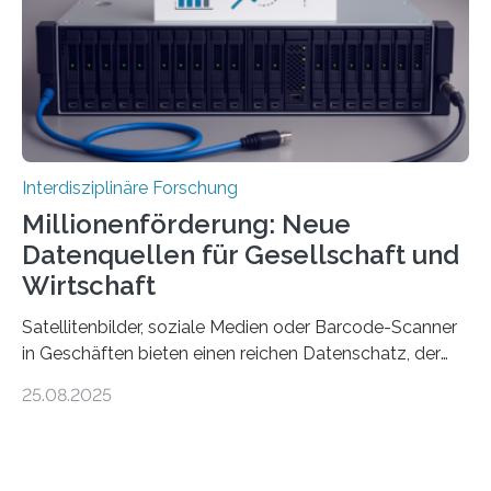
Analyse der Herstellung, Technologie und Inhalte von
51 keramischen Ölgefäßen aus der phönizischen
Siedlung Mozia auf…
Interdisziplinäre Forschung
Millionenförderung: Neue
Datenquellen für Gesellschaft und
Wirtschaft
Satellitenbilder, soziale Medien oder Barcode-Scanner
in Geschäften bieten einen reichen Datenschatz, der
bisher in den Sozialwissenschaften noch wenig genutzt
25.08.2025
wird. Neue KI-gestützte Methoden helfen hier bei der
Auswertung, sie erfordern jedoch viel IT-Knowhow und
eine rechtliche und ethische Einordnung. Diese
interdisziplinären Fachkenntnisse sollen jetzt in einem