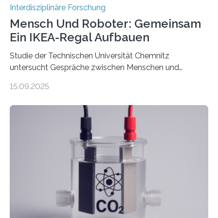
Interdisziplinäre Forschung
Mensch Und Roboter: Gemeinsam
Ein IKEA-Regal Aufbauen
Studie der Technischen Universität Chemnitz
untersucht Gespräche zwischen Menschen und
Robotern – und erklärt die Hintergründe in einem
15.09.2025
Podcast. Bereits jetzt arbeiten Menschen eng mit
Robotern zusammen, etwa bei der Fertigung in der
Industrie. In Zukunft wird das voraussichtlich noch
zunehmen. Aber worüber unterhalten sich Mensch-
Roboter-Teams eigentlich währenddessen? Und vor
allem wie? „Uns interessiert, ob Menschen im Team mit
dem Roboter anders sprechen als im Team mit
anderen Menschen“, so die Sprachwissenschaftlerin
Prof. Dr. Christina Sanchez-Stockhammer von der
Technischen Universität…