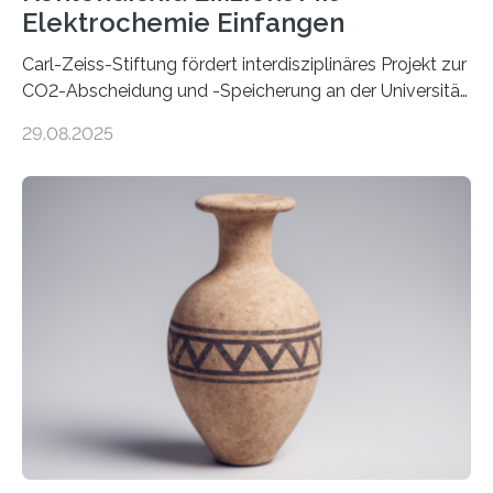
Elektrochemie Einfangen
Carl-Zeiss-Stiftung fördert interdisziplinäres Projekt zur
CO2-Abscheidung und -Speicherung an der Universität
Jena mit 1,8 Millionen Euro Nicht nur die Reduzierung
29.08.2025
von CO2-Emissionen gilt als wichtige Maßnahme zur
Senkung des Kohlendioxidgehalts in der
Erdatmosphäre, sondern auch das Fangen und
Speichern des Treibhausgases aus der Luft.
Dementsprechend hat auch die aktuelle
Bundesregierung in ihrem Koalitionsvertrag die
Entwicklung von CO2-Abscheidungs- und
Speicherungstechnologien als Ziel ausgegeben.
Insbesondere das sogenannte Direct Air Capture (DAC)
betrachtet sie dabei als „vielversprechende
Zukunftstechnologie, um Negativemissionen zu heben“.
Wissenschaftlerinnen…