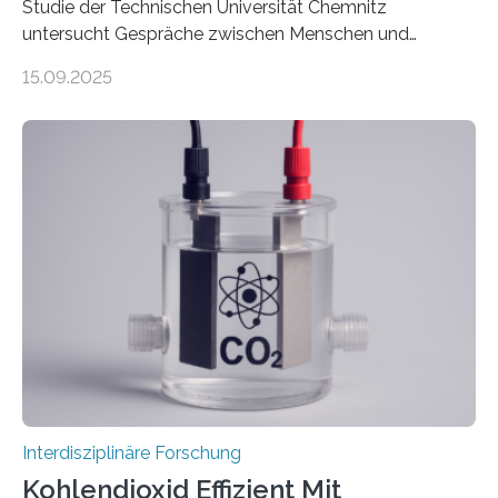
Studie der Technischen Universität Chemnitz
untersucht Gespräche zwischen Menschen und
Robotern – und erklärt die Hintergründe in einem
15.09.2025
Podcast. Bereits jetzt arbeiten Menschen eng mit
Robotern zusammen, etwa bei der Fertigung in der
Industrie. In Zukunft wird das voraussichtlich noch
zunehmen. Aber worüber unterhalten sich Mensch-
Roboter-Teams eigentlich währenddessen? Und vor
allem wie? „Uns interessiert, ob Menschen im Team mit
dem Roboter anders sprechen als im Team mit
anderen Menschen“, so die Sprachwissenschaftlerin
Prof. Dr. Christina Sanchez-Stockhammer von der
Technischen Universität…
Interdisziplinäre Forschung
Kohlendioxid Effizient Mit