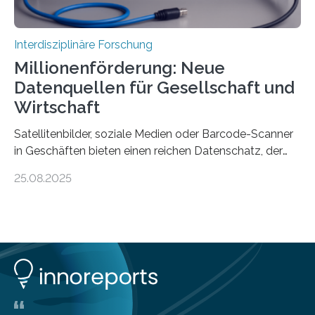
Interdisziplinäre Forschung
Millionenförderung: Neue
Datenquellen für Gesellschaft und
Wirtschaft
Satellitenbilder, soziale Medien oder Barcode-Scanner
in Geschäften bieten einen reichen Datenschatz, der
bisher in den Sozialwissenschaften noch wenig genutzt
25.08.2025
wird. Neue KI-gestützte Methoden helfen hier bei der
Auswertung, sie erfordern jedoch viel IT-Knowhow und
eine rechtliche und ethische Einordnung. Diese
interdisziplinären Fachkenntnisse sollen jetzt in einem
Kompetenzzentrum genannt „Societal Observatory
Using Novel Data Sources (SOUNDS)“ gebündelt
werden. Die Landesregierung fördert dies mit 29
Millionen Euro aus dem Transformationsfonds, um