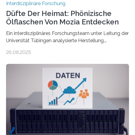
Interdisziplinäre Forschung
Düfte Der Heimat: Phönizische
Ölflaschen Von Mozia Entdecken
Ein interdisziplinäres Forschungsteam unter Leitung der
Universität Tübingen analysierte Herstellung,
Technologie und Inhalte von 51 keramischen Ölgefäßen
26.08.2025
aus der phönizischen Siedlung Mozia, vor der Küste
Siziliens. Die Ergebnisse erlauben Einblicke in die
immaterielle Dimension der Antike und die zentrale
Rolle von Düften für die Identitätsbildung, die
Erinnerungskultur sowie den interkulturellen Austausch
im Mittelmeerraum der Eisenzeit. Zum ersten Mal hat
ein interdisziplinäres Forscherteam eine umfassende
Analyse der Herstellung, Technologie und Inhalte von
51 keramischen Ölgefäßen aus der phönizischen
Siedlung Mozia auf…