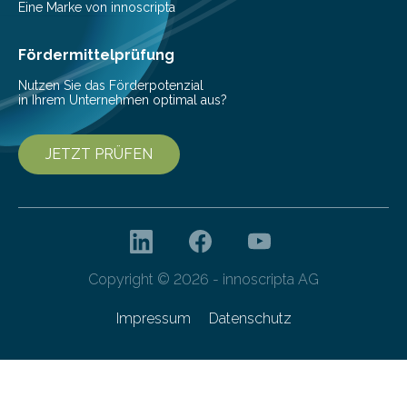
neben wissenschaftlichen Erkenntnissen auch konkrete
Eine Marke von innoscripta
wirtschaftliche Impulse für die Transformation der…
Fördermittelprüfung
Nutzen Sie das Förderpotenzial
in Ihrem Unternehmen optimal aus?
JETZT PRÜFEN
Copyright © 2026 - innoscripta AG
Impressum
Datenschutz