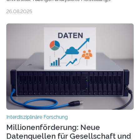
Technologie und Inhalte von 51 keramischen Ölgefäßen
26.08.2025
aus der phönizischen Siedlung Mozia, vor der Küste
Siziliens. Die Ergebnisse erlauben Einblicke in die
immaterielle Dimension der Antike und die zentrale
Rolle von Düften für die Identitätsbildung, die
Erinnerungskultur sowie den interkulturellen Austausch
im Mittelmeerraum der Eisenzeit. Zum ersten Mal hat
ein interdisziplinäres Forscherteam eine umfassende
Analyse der Herstellung, Technologie und Inhalte von
51 keramischen Ölgefäßen aus der phönizischen
Siedlung Mozia auf…
Interdisziplinäre Forschung
Millionenförderung: Neue
Datenquellen für Gesellschaft und