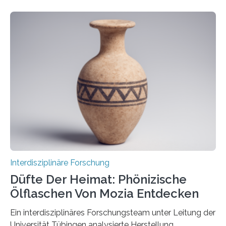
Senkung des Kohlendioxidgehalts in der
Erdatmosphäre, sondern auch das Fangen und
Speichern des Treibhausgases aus der Luft.
Dementsprechend hat auch die aktuelle
Bundesregierung in ihrem Koalitionsvertrag die
Entwicklung von CO2-Abscheidungs- und
Speicherungstechnologien als Ziel ausgegeben.
Insbesondere das sogenannte Direct Air Capture (DAC)
betrachtet sie dabei als „vielversprechende
Zukunftstechnologie, um Negativemissionen zu heben“.
Wissenschaftlerinnen…
Interdisziplinäre Forschung
Düfte Der Heimat: Phönizische
Ölflaschen Von Mozia Entdecken
Ein interdisziplinäres Forschungsteam unter Leitung der
Universität Tübingen analysierte Herstellung,