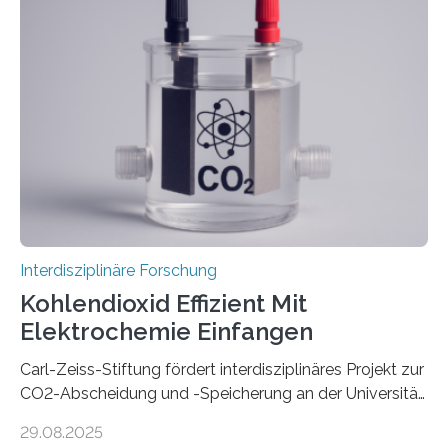
zunehmen. Aber worüber unterhalten sich Mensch-
Roboter-Teams eigentlich währenddessen? Und vor
allem wie? „Uns interessiert, ob Menschen im Team mit
dem Roboter anders sprechen als im Team mit
anderen Menschen“, so die Sprachwissenschaftlerin
Prof. Dr. Christina Sanchez-Stockhammer von der
Technischen Universität…
Interdisziplinäre Forschung
Kohlendioxid Effizient Mit
Elektrochemie Einfangen
Carl-Zeiss-Stiftung fördert interdisziplinäres Projekt zur
CO2-Abscheidung und -Speicherung an der Universität
Jena mit 1,8 Millionen Euro Nicht nur die Reduzierung
29.08.2025
von CO2-Emissionen gilt als wichtige Maßnahme zur