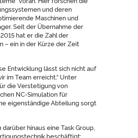
teme“ voran. Hier forschen die
igungssystemen und deren
 optimierende Maschinen und
räger. Seit der Übernahme der
2015 hat er die Zahl der
 – ein in der Kürze der Zeit
se Entwicklung lässt sich nicht auf
r im Team erreicht.“ Unter
für die Verstetigung von
schen NC-Simulation für
ne eigenständige Abteilung sorgt
h darüber hinaus eine Task Group,
ertigungstechnik beschäftigt: