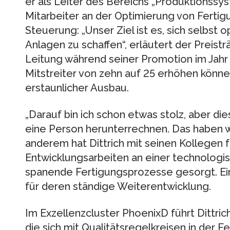
er als Leiter des Bereichs „Produktionssys
Mitarbeiter an der Optimierung von Fert
Steuerung: „Unser Ziel ist es, sich selbst
Anlagen zu schaffen“, erläutert der Preist
Leitung während seiner Promotion im Jahr 
Mitstreiter von zehn auf 25 erhöhen können
erstaunlicher Ausbau.
„Darauf bin ich schon etwas stolz, aber die
eine Person herunterrechnen. Das haben wi
anderem hat Dittrich mit seinen Kollegen 
Entwicklungsarbeiten an einer technologi
spanende Fertigungsprozesse gesorgt. Ei
für deren ständige Weiterentwicklung.
Im Exzellenzcluster PhoenixD führt Dittric
die sich mit Qualitätsregelkreisen in der F