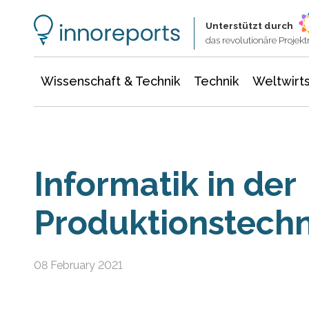
Wissenschaft & Technik
Informationstechnologie
Energie & Elektrotechnik
Unterstützt durch
das revolutionäre Proje
Wissenschaft & Technik
Technik
Weltwirts
Informatik in der
Produktionstech
08 February 2021