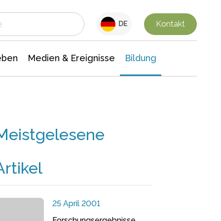
 Leben
Medien & Ereignisse
Interdisziplinäre Forschung
Veranstaltungsnachrichten
n Chemie
Gesellschaftswissenschaften
Kontakt
DE
eben
Medien & Ereignisse
Bildung
Meistgelesene
Artikel
25 April 2001
Forschungsergebnisse