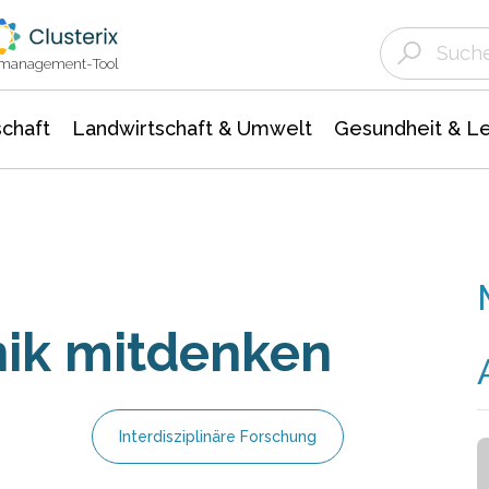
Landwirtschaft & Umwelt
Gesundheit &
Agrar- Forstwissenschaften
Unternehmensmeldungen
Biowissenschafte
Ökologie Umwelt- Naturschutz
ktmanagement-Tool
chaft
Landwirtschaft & Umwelt
Gesundheit & L
nik mitdenken
Interdisziplinäre Forschung