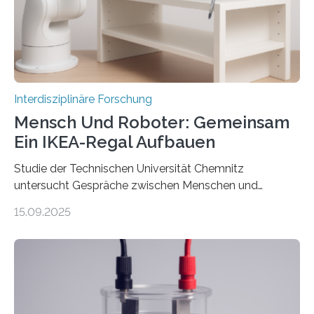
Interdisziplinäre Forschung
Mensch Und Roboter: Gemeinsam
Ein IKEA-Regal Aufbauen
Studie der Technischen Universität Chemnitz
untersucht Gespräche zwischen Menschen und
Robotern – und erklärt die Hintergründe in einem
15.09.2025
Podcast. Bereits jetzt arbeiten Menschen eng mit
Robotern zusammen, etwa bei der Fertigung in der
Industrie. In Zukunft wird das voraussichtlich noch
zunehmen. Aber worüber unterhalten sich Mensch-
Roboter-Teams eigentlich währenddessen? Und vor
allem wie? „Uns interessiert, ob Menschen im Team mit