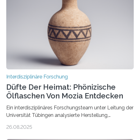
Dementsprechend hat auch die aktuelle
Bundesregierung in ihrem Koalitionsvertrag die
Entwicklung von CO2-Abscheidungs- und
Speicherungstechnologien als Ziel ausgegeben.
Insbesondere das sogenannte Direct Air Capture (DAC)
betrachtet sie dabei als „vielversprechende
Zukunftstechnologie, um Negativemissionen zu heben“.
Wissenschaftlerinnen…
Interdisziplinäre Forschung
Düfte Der Heimat: Phönizische
Ölflaschen Von Mozia Entdecken
Ein interdisziplinäres Forschungsteam unter Leitung der
Universität Tübingen analysierte Herstellung,
Technologie und Inhalte von 51 keramischen Ölgefäßen
26.08.2025
aus der phönizischen Siedlung Mozia, vor der Küste
Siziliens. Die Ergebnisse erlauben Einblicke in die