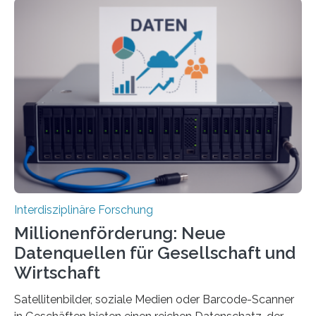
immaterielle Dimension der Antike und die zentrale
Rolle von Düften für die Identitätsbildung, die
Erinnerungskultur sowie den interkulturellen Austausch
im Mittelmeerraum der Eisenzeit. Zum ersten Mal hat
ein interdisziplinäres Forscherteam eine umfassende
Analyse der Herstellung, Technologie und Inhalte von
51 keramischen Ölgefäßen aus der phönizischen
Siedlung Mozia auf…
Interdisziplinäre Forschung
Millionenförderung: Neue
Datenquellen für Gesellschaft und
Wirtschaft
Satellitenbilder, soziale Medien oder Barcode-Scanner