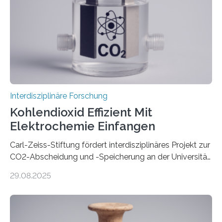
dem Roboter anders sprechen als im Team mit
anderen Menschen“, so die Sprachwissenschaftlerin
Prof. Dr. Christina Sanchez-Stockhammer von der
Technischen Universität…
Interdisziplinäre Forschung
Kohlendioxid Effizient Mit
Elektrochemie Einfangen
Carl-Zeiss-Stiftung fördert interdisziplinäres Projekt zur
CO2-Abscheidung und -Speicherung an der Universität
Jena mit 1,8 Millionen Euro Nicht nur die Reduzierung
29.08.2025
von CO2-Emissionen gilt als wichtige Maßnahme zur
Senkung des Kohlendioxidgehalts in der
Erdatmosphäre, sondern auch das Fangen und
Speichern des Treibhausgases aus der Luft.