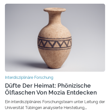
Senkung des Kohlendioxidgehalts in der
Erdatmosphäre, sondern auch das Fangen und
Speichern des Treibhausgases aus der Luft.
Dementsprechend hat auch die aktuelle
Bundesregierung in ihrem Koalitionsvertrag die
Entwicklung von CO2-Abscheidungs- und
Speicherungstechnologien als Ziel ausgegeben.
Insbesondere das sogenannte Direct Air Capture (DAC)
betrachtet sie dabei als „vielversprechende
Zukunftstechnologie, um Negativemissionen zu heben“.
Wissenschaftlerinnen…
Interdisziplinäre Forschung
Düfte Der Heimat: Phönizische
Ölflaschen Von Mozia Entdecken
Ein interdisziplinäres Forschungsteam unter Leitung der
Universität Tübingen analysierte Herstellung,