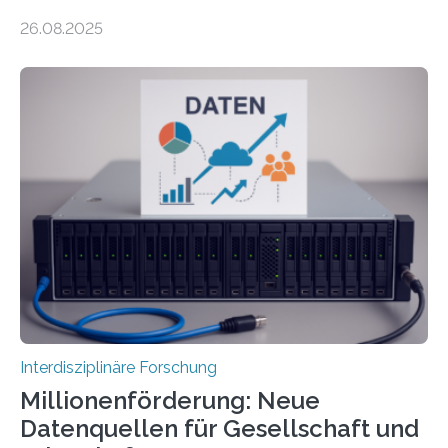
Technologie und Inhalte von 51 keramischen Ölgefäßen
26.08.2025
aus der phönizischen Siedlung Mozia, vor der Küste
Siziliens. Die Ergebnisse erlauben Einblicke in die
immaterielle Dimension der Antike und die zentrale
Rolle von Düften für die Identitätsbildung, die
Erinnerungskultur sowie den interkulturellen Austausch
im Mittelmeerraum der Eisenzeit. Zum ersten Mal hat
ein interdisziplinäres Forscherteam eine umfassende
Analyse der Herstellung, Technologie und Inhalte von
51 keramischen Ölgefäßen aus der phönizischen
Siedlung Mozia auf…
Interdisziplinäre Forschung
Millionenförderung: Neue
Datenquellen für Gesellschaft und