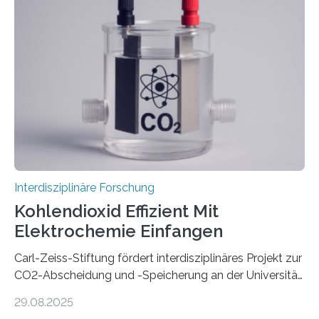
zunehmen. Aber worüber unterhalten sich Mensch-
Roboter-Teams eigentlich währenddessen? Und vor
allem wie? „Uns interessiert, ob Menschen im Team mit
dem Roboter anders sprechen als im Team mit
anderen Menschen“, so die Sprachwissenschaftlerin
Prof. Dr. Christina Sanchez-Stockhammer von der
Technischen Universität…
Interdisziplinäre Forschung
Kohlendioxid Effizient Mit
Elektrochemie Einfangen
Carl-Zeiss-Stiftung fördert interdisziplinäres Projekt zur
CO2-Abscheidung und -Speicherung an der Universität
Jena mit 1,8 Millionen Euro Nicht nur die Reduzierung
29.08.2025
von CO2-Emissionen gilt als wichtige Maßnahme zur