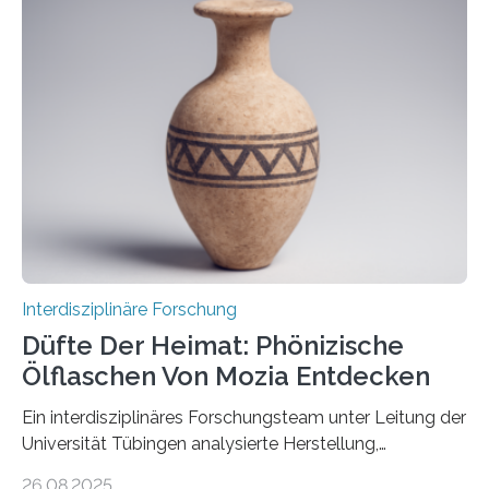
Erdatmosphäre, sondern auch das Fangen und
Speichern des Treibhausgases aus der Luft.
Dementsprechend hat auch die aktuelle
Bundesregierung in ihrem Koalitionsvertrag die
Entwicklung von CO2-Abscheidungs- und
Speicherungstechnologien als Ziel ausgegeben.
Insbesondere das sogenannte Direct Air Capture (DAC)
betrachtet sie dabei als „vielversprechende
Zukunftstechnologie, um Negativemissionen zu heben“.
Wissenschaftlerinnen…
Interdisziplinäre Forschung
Düfte Der Heimat: Phönizische
Ölflaschen Von Mozia Entdecken
Ein interdisziplinäres Forschungsteam unter Leitung der
Universität Tübingen analysierte Herstellung,
Technologie und Inhalte von 51 keramischen Ölgefäßen
26.08.2025