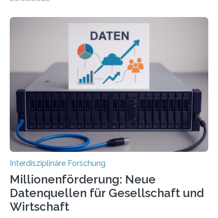
aus der phönizischen Siedlung Mozia, vor der Küste
Siziliens. Die Ergebnisse erlauben Einblicke in die
immaterielle Dimension der Antike und die zentrale
Rolle von Düften für die Identitätsbildung, die
Erinnerungskultur sowie den interkulturellen Austausch
im Mittelmeerraum der Eisenzeit. Zum ersten Mal hat
ein interdisziplinäres Forscherteam eine umfassende
Analyse der Herstellung, Technologie und Inhalte von
51 keramischen Ölgefäßen aus der phönizischen
Siedlung Mozia auf…
Interdisziplinäre Forschung
Millionenförderung: Neue
Datenquellen für Gesellschaft und
Wirtschaft