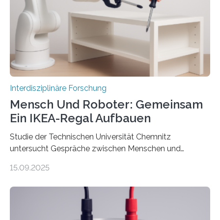
Interdisziplinäre Forschung
Mensch Und Roboter: Gemeinsam
Ein IKEA-Regal Aufbauen
Studie der Technischen Universität Chemnitz
untersucht Gespräche zwischen Menschen und
Robotern – und erklärt die Hintergründe in einem
15.09.2025
Podcast. Bereits jetzt arbeiten Menschen eng mit
Robotern zusammen, etwa bei der Fertigung in der
Industrie. In Zukunft wird das voraussichtlich noch
zunehmen. Aber worüber unterhalten sich Mensch-
Roboter-Teams eigentlich währenddessen? Und vor