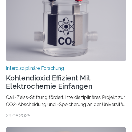
allem wie? „Uns interessiert, ob Menschen im Team mit
dem Roboter anders sprechen als im Team mit
anderen Menschen“, so die Sprachwissenschaftlerin
Prof. Dr. Christina Sanchez-Stockhammer von der
Technischen Universität…
Interdisziplinäre Forschung
Kohlendioxid Effizient Mit
Elektrochemie Einfangen
Carl-Zeiss-Stiftung fördert interdisziplinäres Projekt zur
CO2-Abscheidung und -Speicherung an der Universität
Jena mit 1,8 Millionen Euro Nicht nur die Reduzierung
29.08.2025
von CO2-Emissionen gilt als wichtige Maßnahme zur
Senkung des Kohlendioxidgehalts in der