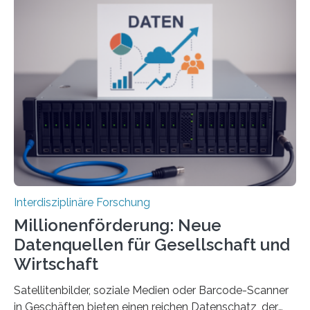
immaterielle Dimension der Antike und die zentrale
Rolle von Düften für die Identitätsbildung, die
Erinnerungskultur sowie den interkulturellen Austausch
im Mittelmeerraum der Eisenzeit. Zum ersten Mal hat
ein interdisziplinäres Forscherteam eine umfassende
Analyse der Herstellung, Technologie und Inhalte von
51 keramischen Ölgefäßen aus der phönizischen
Siedlung Mozia auf…
Interdisziplinäre Forschung
Millionenförderung: Neue
Datenquellen für Gesellschaft und
Wirtschaft
Satellitenbilder, soziale Medien oder Barcode-Scanner
in Geschäften bieten einen reichen Datenschatz, der