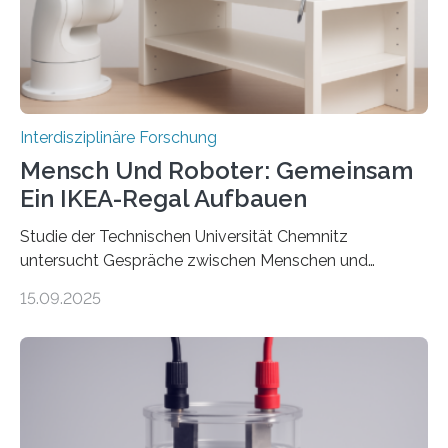
Interdisziplinäre Forschung
Mensch Und Roboter: Gemeinsam
Ein IKEA-Regal Aufbauen
Studie der Technischen Universität Chemnitz
untersucht Gespräche zwischen Menschen und
Robotern – und erklärt die Hintergründe in einem
15.09.2025
Podcast. Bereits jetzt arbeiten Menschen eng mit
Robotern zusammen, etwa bei der Fertigung in der
Industrie. In Zukunft wird das voraussichtlich noch
zunehmen. Aber worüber unterhalten sich Mensch-
Roboter-Teams eigentlich währenddessen? Und vor
allem wie? „Uns interessiert, ob Menschen im Team mit