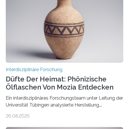
Dementsprechend hat auch die aktuelle
Bundesregierung in ihrem Koalitionsvertrag die
Entwicklung von CO2-Abscheidungs- und
Speicherungstechnologien als Ziel ausgegeben.
Insbesondere das sogenannte Direct Air Capture (DAC)
betrachtet sie dabei als „vielversprechende
Zukunftstechnologie, um Negativemissionen zu heben“.
Wissenschaftlerinnen…
Interdisziplinäre Forschung
Düfte Der Heimat: Phönizische
Ölflaschen Von Mozia Entdecken
Ein interdisziplinäres Forschungsteam unter Leitung der
Universität Tübingen analysierte Herstellung,
Technologie und Inhalte von 51 keramischen Ölgefäßen
26.08.2025
aus der phönizischen Siedlung Mozia, vor der Küste
Siziliens. Die Ergebnisse erlauben Einblicke in die