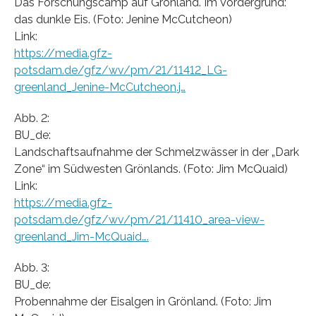
Das Forschungscamp auf Grönland. Im Vordergrund:
das dunkle Eis. (Foto: Jenine McCutcheon)
Link:
https://media.gfz-
potsdam.de/gfz/wv/pm/21/11412_LG-
greenland_Jenine-McCutcheon.j…
Abb. 2:
BU_de:
Landschaftsaufnahme der Schmelzwässer in der „Dark
Zone“ im Südwesten Grönlands. (Foto: Jim McQuaid)
Link:
https://media.gfz-
potsdam.de/gfz/wv/pm/21/11410_area-view-
greenland_Jim-McQuaid….
Abb. 3:
BU_de:
Probennahme der Eisalgen in Grönland. (Foto: Jim