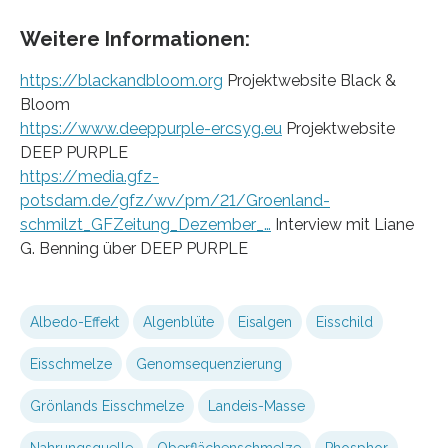
Weitere Informationen:
https://blackandbloom.org
Projektwebsite Black &
Bloom
https://www.deeppurple-ercsyg.eu
Projektwebsite
DEEP PURPLE
https://media.gfz-
potsdam.de/gfz/wv/pm/21/Groenland-
schmilzt_GFZeitung_Dezember_…
Interview mit Liane
G. Benning über DEEP PURPLE
Albedo-Effekt
Algenblüte
Eisalgen
Eisschild
Eisschmelze
Genomsequenzierung
Grönlands Eisschmelze
Landeis-Masse
Nahrungsquelle
Oberflächenschmelze
Phosphor