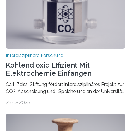
dem Roboter anders sprechen als im Team mit
anderen Menschen“, so die Sprachwissenschaftlerin
Prof. Dr. Christina Sanchez-Stockhammer von der
Technischen Universität…
Interdisziplinäre Forschung
Kohlendioxid Effizient Mit
Elektrochemie Einfangen
Carl-Zeiss-Stiftung fördert interdisziplinäres Projekt zur
CO2-Abscheidung und -Speicherung an der Universität
Jena mit 1,8 Millionen Euro Nicht nur die Reduzierung
29.08.2025
von CO2-Emissionen gilt als wichtige Maßnahme zur
Senkung des Kohlendioxidgehalts in der
Erdatmosphäre, sondern auch das Fangen und
Speichern des Treibhausgases aus der Luft.