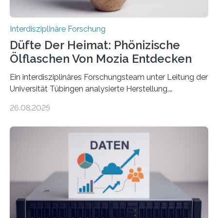
Interdisziplinäre Forschung
Düfte Der Heimat: Phönizische
Ölflaschen Von Mozia Entdecken
Ein interdisziplinäres Forschungsteam unter Leitung der
Universität Tübingen analysierte Herstellung,
Technologie und Inhalte von 51 keramischen Ölgefäßen
26.08.2025
aus der phönizischen Siedlung Mozia, vor der Küste
Siziliens. Die Ergebnisse erlauben Einblicke in die
immaterielle Dimension der Antike und die zentrale
Rolle von Düften für die Identitätsbildung, die
Erinnerungskultur sowie den interkulturellen Austausch
im Mittelmeerraum der Eisenzeit. Zum ersten Mal hat
ein interdisziplinäres Forscherteam eine umfassende
Analyse der Herstellung, Technologie und Inhalte von
51 keramischen Ölgefäßen aus der phönizischen
Siedlung Mozia auf…