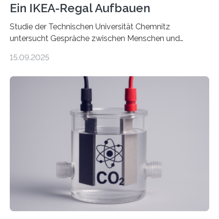
Ein IKEA-Regal Aufbauen
Studie der Technischen Universität Chemnitz
untersucht Gespräche zwischen Menschen und
Robotern – und erklärt die Hintergründe in einem
15.09.2025
Podcast. Bereits jetzt arbeiten Menschen eng mit
Robotern zusammen, etwa bei der Fertigung in der
Industrie. In Zukunft wird das voraussichtlich noch
zunehmen. Aber worüber unterhalten sich Mensch-
Roboter-Teams eigentlich währenddessen? Und vor
allem wie? „Uns interessiert, ob Menschen im Team mit
dem Roboter anders sprechen als im Team mit
anderen Menschen“, so die Sprachwissenschaftlerin
Prof. Dr. Christina Sanchez-Stockhammer von der
Technischen Universität…