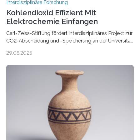
Interdisziplinäre Forschung
Kohlendioxid Effizient Mit
Elektrochemie Einfangen
Carl-Zeiss-Stiftung fördert interdisziplinäres Projekt zur
CO2-Abscheidung und -Speicherung an der Universität
Jena mit 1,8 Millionen Euro Nicht nur die Reduzierung
29.08.2025
von CO2-Emissionen gilt als wichtige Maßnahme zur
Senkung des Kohlendioxidgehalts in der
Erdatmosphäre, sondern auch das Fangen und
Speichern des Treibhausgases aus der Luft.
Dementsprechend hat auch die aktuelle
Bundesregierung in ihrem Koalitionsvertrag die
Entwicklung von CO2-Abscheidungs- und
Speicherungstechnologien als Ziel ausgegeben.
Insbesondere das sogenannte Direct Air Capture (DAC)
betrachtet sie dabei als „vielversprechende
Zukunftstechnologie, um Negativemissionen zu heben“.
Wissenschaftlerinnen…