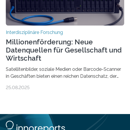
Interdisziplinäre Forschung
Millionenförderung: Neue
Datenquellen für Gesellschaft und
Wirtschaft
Satellitenbilder, soziale Medien oder Barcode-Scanner
in Geschäften bieten einen reichen Datenschatz, der
bisher in den Sozialwissenschaften noch wenig genutzt
25.08.2025
wird. Neue KI-gestützte Methoden helfen hier bei der
Auswertung, sie erfordern jedoch viel IT-Knowhow und
eine rechtliche und ethische Einordnung. Diese
interdisziplinären Fachkenntnisse sollen jetzt in einem
Kompetenzzentrum genannt „Societal Observatory
Using Novel Data Sources (SOUNDS)“ gebündelt