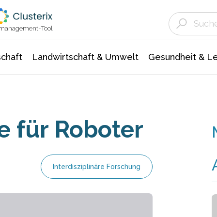
Landwirtschaft & Umwelt
Gesundheit &
Agrar- Forstwissenschaften
Unternehmensmeldungen
Biowissenschafte
Ökologie Umwelt- Naturschutz
ktmanagement-Tool
chaft
Landwirtschaft & Umwelt
Gesundheit & L
 für Roboter
Interdisziplinäre Forschung