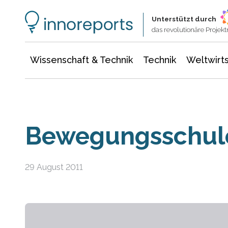
Wissenschaft & Technik
Informationstechnologie
Energie & Elektrotechnik
Unterstützt durch
das revolutionäre Proje
Wissenschaft & Technik
Technik
Weltwirts
Bewegungsschule
29 August 2011