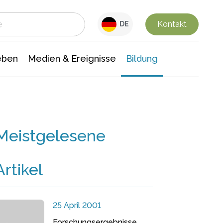
 Leben
Medien & Ereignisse
Interdisziplinäre Forschung
Veranstaltungsnachrichten
n Chemie
Gesellschaftswissenschaften
Kontakt
DE
eben
Medien & Ereignisse
Bildung
Meistgelesene
Artikel
25 April 2001
Forschungsergebnisse