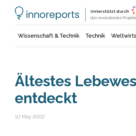
Wissenschaft & Technik
Informationstechnologie
Energie & Elektrotechnik
Unterstützt durch
das revolutionäre Proje
Wissenschaft & Technik
Technik
Weltwirts
Ältestes Lebewes
entdeckt
10 May 2002