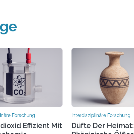
äge
plinäre Forschung
Interdisziplinäre Forschung
ioxid Effizient Mit
Düfte Der Heimat: