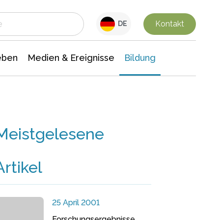
 Leben
Medien & Ereignisse
Interdisziplinäre Forschung
Veranstaltungsnachrichten
n Chemie
Gesellschaftswissenschaften
Kontakt
DE
eben
Medien & Ereignisse
Bildung
Meistgelesene
Artikel
25 April 2001
Forschungsergebnisse