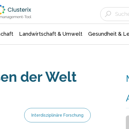
Landwirtschaft & Umwelt
Gesundheit &
Agrar- Forstwissenschaften
Unternehmensmeldungen
Biowissenschafte
Ökologie Umwelt- Naturschutz
ktmanagement-Tool
chaft
Landwirtschaft & Umwelt
Gesundheit & L
en der Welt
Interdisziplinäre Forschung