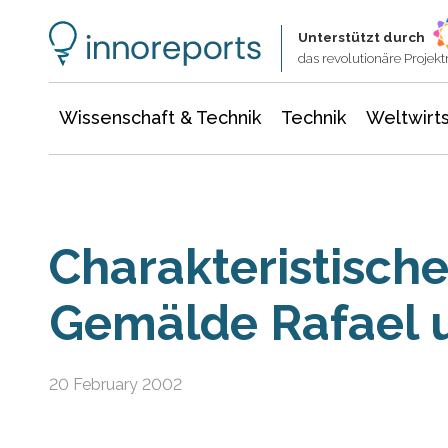
Wissenschaft & Technik
Informationstechnologie
Energie & Elektrotechnik
Unterstützt durch
das revolutionäre Proje
Wissenschaft & Technik
Technik
Weltwirts
Charakteristisch
Gemälde Rafael u
20 February 2002