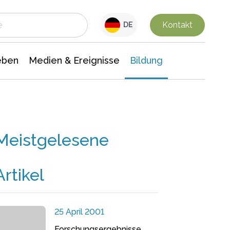
 Leben
Medien & Ereignisse
Interdisziplinäre Forschung
Veranstaltungsnachrichten
n Chemie
Gesellschaftswissenschaften
Kontakt
DE
eben
Medien & Ereignisse
Bildung
Meistgelesene
Artikel
25 April 2001
Forschungsergebnisse