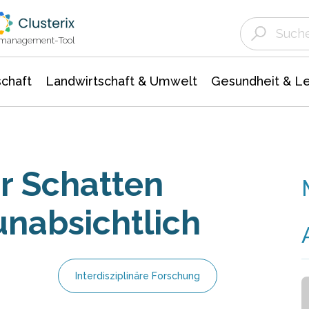
Landwirtschaft & Umwelt
Gesundheit &
Agrar- Forstwissenschaften
Unternehmensmeldungen
Biowissenschafte
Ökologie Umwelt- Naturschutz
ktmanagement-Tool
chaft
Landwirtschaft & Umwelt
Gesundheit & L
er Schatten
nabsichtlich
Interdisziplinäre Forschung