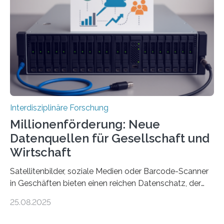
im Mittelmeerraum der Eisenzeit. Zum ersten Mal hat
ein interdisziplinäres Forscherteam eine umfassende
Analyse der Herstellung, Technologie und Inhalte von
51 keramischen Ölgefäßen aus der phönizischen
Siedlung Mozia auf…
Interdisziplinäre Forschung
Millionenförderung: Neue
Datenquellen für Gesellschaft und
Wirtschaft
Satellitenbilder, soziale Medien oder Barcode-Scanner
in Geschäften bieten einen reichen Datenschatz, der
bisher in den Sozialwissenschaften noch wenig genutzt
25.08.2025
wird. Neue KI-gestützte Methoden helfen hier bei der
Auswertung, sie erfordern jedoch viel IT-Knowhow und