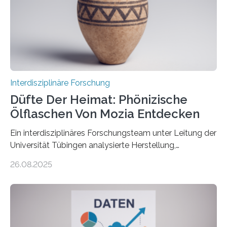
Speicherungstechnologien als Ziel ausgegeben.
Insbesondere das sogenannte Direct Air Capture (DAC)
betrachtet sie dabei als „vielversprechende
Zukunftstechnologie, um Negativemissionen zu heben“.
Wissenschaftlerinnen…
Interdisziplinäre Forschung
Düfte Der Heimat: Phönizische
Ölflaschen Von Mozia Entdecken
Ein interdisziplinäres Forschungsteam unter Leitung der
Universität Tübingen analysierte Herstellung,
Technologie und Inhalte von 51 keramischen Ölgefäßen
26.08.2025
aus der phönizischen Siedlung Mozia, vor der Küste
Siziliens. Die Ergebnisse erlauben Einblicke in die
immaterielle Dimension der Antike und die zentrale
Rolle von Düften für die Identitätsbildung, die
Erinnerungskultur sowie den interkulturellen Austausch