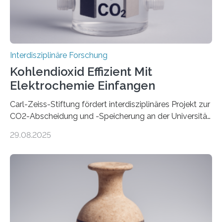
Interdisziplinäre Forschung
Kohlendioxid Effizient Mit
Elektrochemie Einfangen
Carl-Zeiss-Stiftung fördert interdisziplinäres Projekt zur
CO2-Abscheidung und -Speicherung an der Universität
Jena mit 1,8 Millionen Euro Nicht nur die Reduzierung
29.08.2025
von CO2-Emissionen gilt als wichtige Maßnahme zur
Senkung des Kohlendioxidgehalts in der
Erdatmosphäre, sondern auch das Fangen und
Speichern des Treibhausgases aus der Luft.
Dementsprechend hat auch die aktuelle
Bundesregierung in ihrem Koalitionsvertrag die
Entwicklung von CO2-Abscheidungs- und