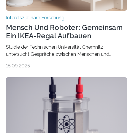
Interdisziplinäre Forschung
Mensch Und Roboter: Gemeinsam
Ein IKEA-Regal Aufbauen
Studie der Technischen Universität Chemnitz
untersucht Gespräche zwischen Menschen und
Robotern – und erklärt die Hintergründe in einem
15.09.2025
Podcast. Bereits jetzt arbeiten Menschen eng mit
Robotern zusammen, etwa bei der Fertigung in der
Industrie. In Zukunft wird das voraussichtlich noch
zunehmen. Aber worüber unterhalten sich Mensch-
Roboter-Teams eigentlich währenddessen? Und vor
allem wie? „Uns interessiert, ob Menschen im Team mit
dem Roboter anders sprechen als im Team mit
anderen Menschen“, so die Sprachwissenschaftlerin
Prof. Dr. Christina Sanchez-Stockhammer von der
Technischen Universität…