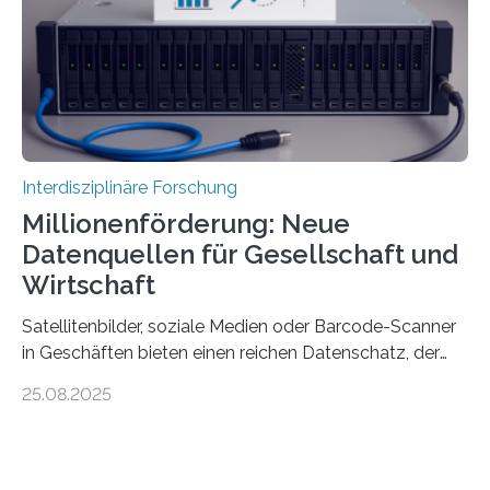
Analyse der Herstellung, Technologie und Inhalte von
51 keramischen Ölgefäßen aus der phönizischen
Siedlung Mozia auf…
Interdisziplinäre Forschung
Millionenförderung: Neue
Datenquellen für Gesellschaft und
Wirtschaft
Satellitenbilder, soziale Medien oder Barcode-Scanner
in Geschäften bieten einen reichen Datenschatz, der
bisher in den Sozialwissenschaften noch wenig genutzt
25.08.2025
wird. Neue KI-gestützte Methoden helfen hier bei der
Auswertung, sie erfordern jedoch viel IT-Knowhow und
eine rechtliche und ethische Einordnung. Diese
interdisziplinären Fachkenntnisse sollen jetzt in einem