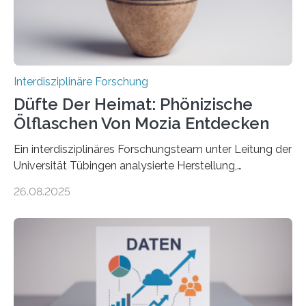
betrachtet sie dabei als „vielversprechende
Zukunftstechnologie, um Negativemissionen zu heben“.
Wissenschaftlerinnen…
Interdisziplinäre Forschung
Düfte Der Heimat: Phönizische
Ölflaschen Von Mozia Entdecken
Ein interdisziplinäres Forschungsteam unter Leitung der
Universität Tübingen analysierte Herstellung,
Technologie und Inhalte von 51 keramischen Ölgefäßen
26.08.2025
aus der phönizischen Siedlung Mozia, vor der Küste
Siziliens. Die Ergebnisse erlauben Einblicke in die
immaterielle Dimension der Antike und die zentrale
Rolle von Düften für die Identitätsbildung, die
Erinnerungskultur sowie den interkulturellen Austausch
im Mittelmeerraum der Eisenzeit. Zum ersten Mal hat
ein interdisziplinäres Forscherteam eine umfassende