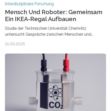
Interdisziplinäre Forschung
Mensch Und Roboter: Gemeinsam
Ein IKEA-Regal Aufbauen
Studie der Technischen Universität Chemnitz
untersucht Gespräche zwischen Menschen und
Robotern – und erklärt die Hintergründe in einem
15.09.2025
Podcast. Bereits jetzt arbeiten Menschen eng mit
Robotern zusammen, etwa bei der Fertigung in der
Industrie. In Zukunft wird das voraussichtlich noch
zunehmen. Aber worüber unterhalten sich Mensch-
Roboter-Teams eigentlich währenddessen? Und vor
allem wie? „Uns interessiert, ob Menschen im Team mit
dem Roboter anders sprechen als im Team mit
anderen Menschen“, so die Sprachwissenschaftlerin
Prof. Dr. Christina Sanchez-Stockhammer von der
Technischen Universität…