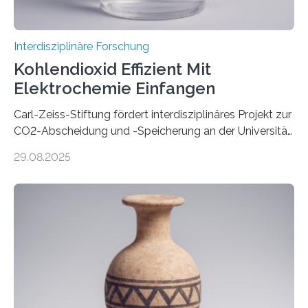
Interdisziplinäre Forschung
Kohlendioxid Effizient Mit
Elektrochemie Einfangen
Carl-Zeiss-Stiftung fördert interdisziplinäres Projekt zur
CO2-Abscheidung und -Speicherung an der Universität
Jena mit 1,8 Millionen Euro Nicht nur die Reduzierung
29.08.2025
von CO2-Emissionen gilt als wichtige Maßnahme zur
Senkung des Kohlendioxidgehalts in der
Erdatmosphäre, sondern auch das Fangen und
Speichern des Treibhausgases aus der Luft.
Dementsprechend hat auch die aktuelle
Bundesregierung in ihrem Koalitionsvertrag die
Entwicklung von CO2-Abscheidungs- und
Speicherungstechnologien als Ziel ausgegeben.
Insbesondere das sogenannte Direct Air Capture (DAC)