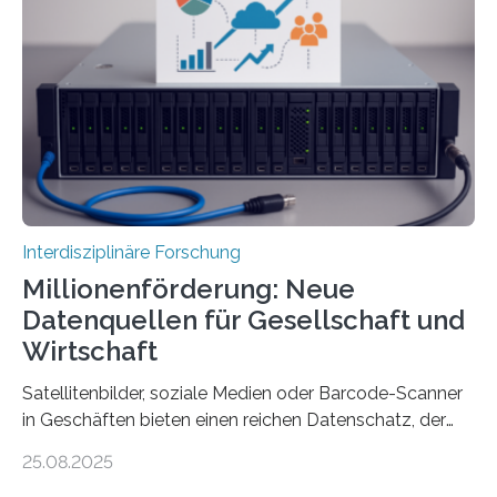
im Mittelmeerraum der Eisenzeit. Zum ersten Mal hat
ein interdisziplinäres Forscherteam eine umfassende
Analyse der Herstellung, Technologie und Inhalte von
51 keramischen Ölgefäßen aus der phönizischen
Siedlung Mozia auf…
Interdisziplinäre Forschung
Millionenförderung: Neue
Datenquellen für Gesellschaft und
Wirtschaft
Satellitenbilder, soziale Medien oder Barcode-Scanner
in Geschäften bieten einen reichen Datenschatz, der
bisher in den Sozialwissenschaften noch wenig genutzt
25.08.2025
wird. Neue KI-gestützte Methoden helfen hier bei der