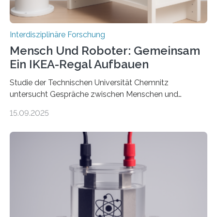
Interdisziplinäre Forschung
Mensch Und Roboter: Gemeinsam
Ein IKEA-Regal Aufbauen
Studie der Technischen Universität Chemnitz
untersucht Gespräche zwischen Menschen und
Robotern – und erklärt die Hintergründe in einem
15.09.2025
Podcast. Bereits jetzt arbeiten Menschen eng mit
Robotern zusammen, etwa bei der Fertigung in der
Industrie. In Zukunft wird das voraussichtlich noch
zunehmen. Aber worüber unterhalten sich Mensch-
Roboter-Teams eigentlich währenddessen? Und vor
allem wie? „Uns interessiert, ob Menschen im Team mit
dem Roboter anders sprechen als im Team mit
anderen Menschen“, so die Sprachwissenschaftlerin
Prof. Dr. Christina Sanchez-Stockhammer von der