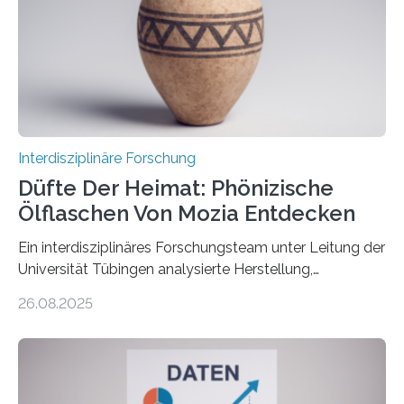
Speicherungstechnologien als Ziel ausgegeben.
Insbesondere das sogenannte Direct Air Capture (DAC)
betrachtet sie dabei als „vielversprechende
Zukunftstechnologie, um Negativemissionen zu heben“.
Wissenschaftlerinnen…
Interdisziplinäre Forschung
Düfte Der Heimat: Phönizische
Ölflaschen Von Mozia Entdecken
Ein interdisziplinäres Forschungsteam unter Leitung der
Universität Tübingen analysierte Herstellung,
Technologie und Inhalte von 51 keramischen Ölgefäßen
26.08.2025
aus der phönizischen Siedlung Mozia, vor der Küste
Siziliens. Die Ergebnisse erlauben Einblicke in die
immaterielle Dimension der Antike und die zentrale
Rolle von Düften für die Identitätsbildung, die
Erinnerungskultur sowie den interkulturellen Austausch