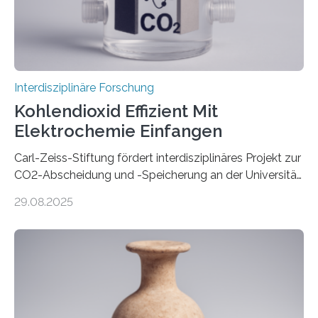
Technischen Universität…
Interdisziplinäre Forschung
Kohlendioxid Effizient Mit
Elektrochemie Einfangen
Carl-Zeiss-Stiftung fördert interdisziplinäres Projekt zur
CO2-Abscheidung und -Speicherung an der Universität
Jena mit 1,8 Millionen Euro Nicht nur die Reduzierung
29.08.2025
von CO2-Emissionen gilt als wichtige Maßnahme zur
Senkung des Kohlendioxidgehalts in der
Erdatmosphäre, sondern auch das Fangen und
Speichern des Treibhausgases aus der Luft.
Dementsprechend hat auch die aktuelle
Bundesregierung in ihrem Koalitionsvertrag die
Entwicklung von CO2-Abscheidungs- und