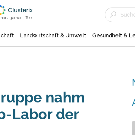
Landwirtschaft & Umwelt
Gesundheit &
Agrar- Forstwissenschaften
Unternehmensmeldungen
Biowissenschafte
Ökologie Umwelt- Naturschutz
ktmanagement-Tool
chaft
Landwirtschaft & Umwelt
Gesundheit & L
gruppe nahm
ip-Labor der