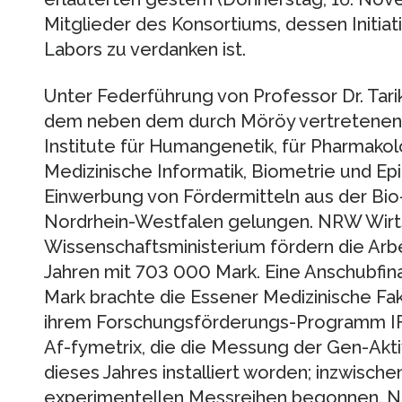
Mitglieder des Konsortiums, dessen Initiat
Labors zu verdanken ist.
Unter Federführung von Professor Dr. Tar
dem neben dem durch Möröy vertretenen In
Institute für Humangenetik, für Pharmakolo
Medizinische Informatik, Biometrie und Ep
Einwerbung von Fördermitteln aus der Bio-
Nordrhein-Westfalen gelungen. NRW Wirt
Wissenschaftsministerium fördern die Arbe
Jahren mit 703 000 Mark. Eine Anschubfin
Mark brachte die Essener Medizinische Fak
ihrem Forschungsförderungs-Programm IF
Af-fymetrix, die die Messung der Gen-Aktiv
dieses Jahres installiert worden; inzwisch
experimentellen Messreihen begonnen. Na