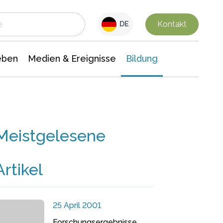
 Leben
Medien & Ereignisse
Interdisziplinäre Forschung
Veranstaltungsnachrichten
n Chemie
Gesellschaftswissenschaften
Kontakt
DE
eben
Medien & Ereignisse
Bildung
Meistgelesene
Artikel
25 April 2001
Forschungsergebnisse