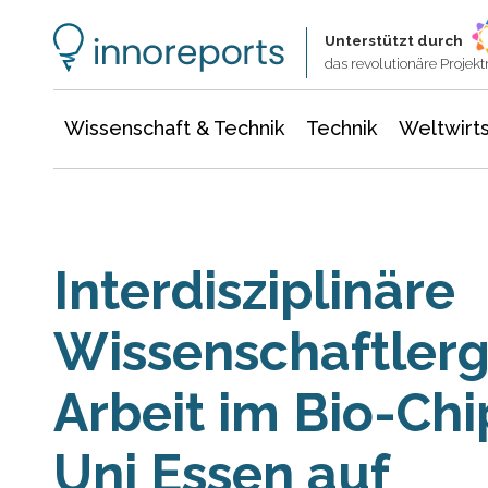
Wissenschaft & Technik
Informationstechnologie
Energie & Elektrotechnik
Unterstützt durch
das revolutionäre Proje
Wissenschaft & Technik
Technik
Weltwirts
Interdisziplinäre
Wissenschaftler
Arbeit im Bio-Ch
Uni Essen auf