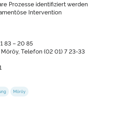
are Prozesse identifiziert werden
kamentöse Intervention
1 83 – 20 85
 Möröy, Telefon (02 01) 7 23-33
1
ung
Möröy