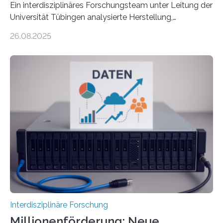
Ein interdisziplinäres Forschungsteam unter Leitung der
Universität Tübingen analysierte Herstellung,
Technologie und Inhalte von 51 keramischen Ölgefäßen
26.08.2025
aus der phönizischen Siedlung Mozia, vor der Küste
Siziliens. Die Ergebnisse erlauben Einblicke in die
immaterielle Dimension der Antike und die zentrale
Rolle von Düften für die Identitätsbildung, die
Erinnerungskultur sowie den interkulturellen Austausch
im Mittelmeerraum der Eisenzeit. Zum ersten Mal hat
ein interdisziplinäres Forscherteam eine umfassende
Analyse der Herstellung, Technologie und Inhalte von
51 keramischen Ölgefäßen aus der phönizischen
Siedlung Mozia auf…
Interdisziplinäre Forschung
Millionenförderung: Neue