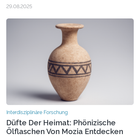
Jena mit 1,8 Millionen Euro Nicht nur die Reduzierung
29.08.2025
von CO2-Emissionen gilt als wichtige Maßnahme zur
Senkung des Kohlendioxidgehalts in der
Erdatmosphäre, sondern auch das Fangen und
Speichern des Treibhausgases aus der Luft.
Dementsprechend hat auch die aktuelle
Bundesregierung in ihrem Koalitionsvertrag die
Entwicklung von CO2-Abscheidungs- und
Speicherungstechnologien als Ziel ausgegeben.
Insbesondere das sogenannte Direct Air Capture (DAC)
betrachtet sie dabei als „vielversprechende
Zukunftstechnologie, um Negativemissionen zu heben“.
Wissenschaftlerinnen…
Interdisziplinäre Forschung
Düfte Der Heimat: Phönizische
Ölflaschen Von Mozia Entdecken