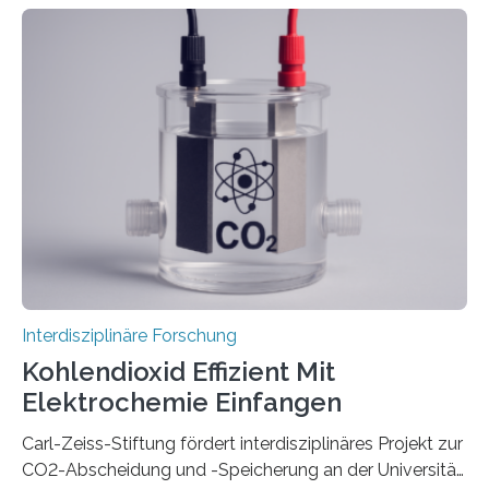
Robotern zusammen, etwa bei der Fertigung in der
Industrie. In Zukunft wird das voraussichtlich noch
zunehmen. Aber worüber unterhalten sich Mensch-
Roboter-Teams eigentlich währenddessen? Und vor
allem wie? „Uns interessiert, ob Menschen im Team mit
dem Roboter anders sprechen als im Team mit
anderen Menschen“, so die Sprachwissenschaftlerin
Prof. Dr. Christina Sanchez-Stockhammer von der
Technischen Universität…
Interdisziplinäre Forschung
Kohlendioxid Effizient Mit
Elektrochemie Einfangen
Carl-Zeiss-Stiftung fördert interdisziplinäres Projekt zur
CO2-Abscheidung und -Speicherung an der Universität