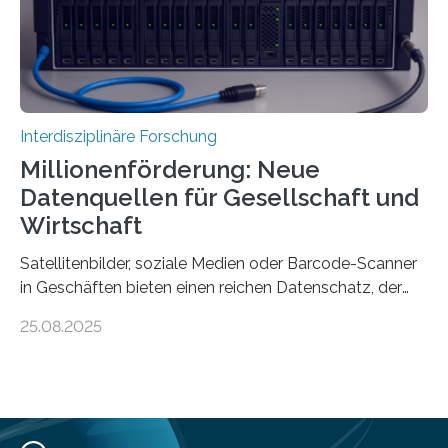
Siedlung Mozia auf…
Interdisziplinäre Forschung
Millionenförderung: Neue
Datenquellen für Gesellschaft und
Wirtschaft
Satellitenbilder, soziale Medien oder Barcode-Scanner
in Geschäften bieten einen reichen Datenschatz, der
bisher in den Sozialwissenschaften noch wenig genutzt
25.08.2025
wird. Neue KI-gestützte Methoden helfen hier bei der
Auswertung, sie erfordern jedoch viel IT-Knowhow und
eine rechtliche und ethische Einordnung. Diese
interdisziplinären Fachkenntnisse sollen jetzt in einem
Kompetenzzentrum genannt „Societal Observatory