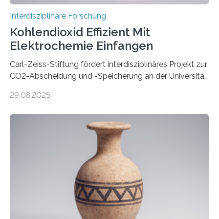
Interdisziplinäre Forschung
Kohlendioxid Effizient Mit
Elektrochemie Einfangen
Carl-Zeiss-Stiftung fördert interdisziplinäres Projekt zur
CO2-Abscheidung und -Speicherung an der Universität
Jena mit 1,8 Millionen Euro Nicht nur die Reduzierung
29.08.2025
von CO2-Emissionen gilt als wichtige Maßnahme zur
Senkung des Kohlendioxidgehalts in der
Erdatmosphäre, sondern auch das Fangen und
Speichern des Treibhausgases aus der Luft.
Dementsprechend hat auch die aktuelle
Bundesregierung in ihrem Koalitionsvertrag die
Entwicklung von CO2-Abscheidungs- und
Speicherungstechnologien als Ziel ausgegeben.
Insbesondere das sogenannte Direct Air Capture (DAC)
betrachtet sie dabei als „vielversprechende
Zukunftstechnologie, um Negativemissionen zu heben“.