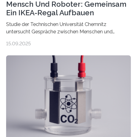
Mensch Und Roboter: Gemeinsam
Ein IKEA-Regal Aufbauen
Studie der Technischen Universität Chemnitz
untersucht Gespräche zwischen Menschen und
Robotern – und erklärt die Hintergründe in einem
15.09.2025
Podcast. Bereits jetzt arbeiten Menschen eng mit
Robotern zusammen, etwa bei der Fertigung in der
Industrie. In Zukunft wird das voraussichtlich noch
zunehmen. Aber worüber unterhalten sich Mensch-
Roboter-Teams eigentlich währenddessen? Und vor
allem wie? „Uns interessiert, ob Menschen im Team mit
dem Roboter anders sprechen als im Team mit
anderen Menschen“, so die Sprachwissenschaftlerin
Prof. Dr. Christina Sanchez-Stockhammer von der
Technischen Universität…