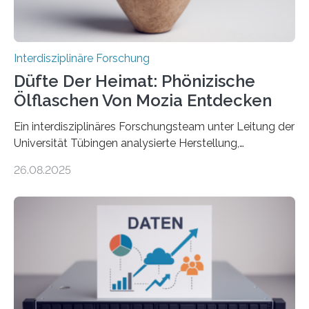
Wissenschaftlerinnen…
Interdisziplinäre Forschung
Düfte Der Heimat: Phönizische
Ölflaschen Von Mozia Entdecken
Ein interdisziplinäres Forschungsteam unter Leitung der
Universität Tübingen analysierte Herstellung,
Technologie und Inhalte von 51 keramischen Ölgefäßen
26.08.2025
aus der phönizischen Siedlung Mozia, vor der Küste
Siziliens. Die Ergebnisse erlauben Einblicke in die
immaterielle Dimension der Antike und die zentrale
Rolle von Düften für die Identitätsbildung, die
Erinnerungskultur sowie den interkulturellen Austausch
im Mittelmeerraum der Eisenzeit. Zum ersten Mal hat
ein interdisziplinäres Forscherteam eine umfassende
Analyse der Herstellung, Technologie und Inhalte von
51 keramischen Ölgefäßen aus der phönizischen