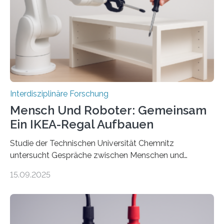
Interdisziplinäre Forschung
Mensch Und Roboter: Gemeinsam
Ein IKEA-Regal Aufbauen
Studie der Technischen Universität Chemnitz
untersucht Gespräche zwischen Menschen und
Robotern – und erklärt die Hintergründe in einem
15.09.2025
Podcast. Bereits jetzt arbeiten Menschen eng mit
Robotern zusammen, etwa bei der Fertigung in der
Industrie. In Zukunft wird das voraussichtlich noch
zunehmen. Aber worüber unterhalten sich Mensch-