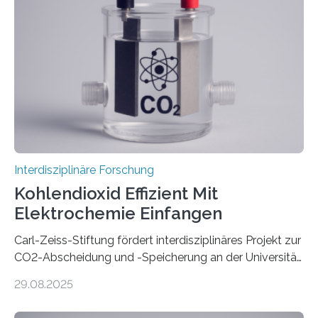
Roboter-Teams eigentlich währenddessen? Und vor
allem wie? „Uns interessiert, ob Menschen im Team mit
dem Roboter anders sprechen als im Team mit
anderen Menschen“, so die Sprachwissenschaftlerin
Prof. Dr. Christina Sanchez-Stockhammer von der
Technischen Universität…
Interdisziplinäre Forschung
Kohlendioxid Effizient Mit
Elektrochemie Einfangen
Carl-Zeiss-Stiftung fördert interdisziplinäres Projekt zur
CO2-Abscheidung und -Speicherung an der Universität
Jena mit 1,8 Millionen Euro Nicht nur die Reduzierung
29.08.2025
von CO2-Emissionen gilt als wichtige Maßnahme zur
Senkung des Kohlendioxidgehalts in der