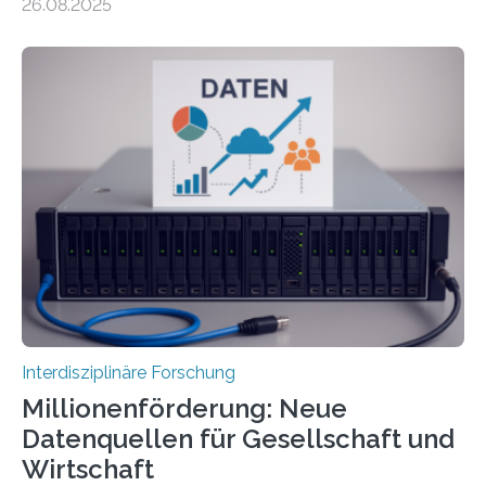
26.08.2025
aus der phönizischen Siedlung Mozia, vor der Küste
Siziliens. Die Ergebnisse erlauben Einblicke in die
immaterielle Dimension der Antike und die zentrale
Rolle von Düften für die Identitätsbildung, die
Erinnerungskultur sowie den interkulturellen Austausch
im Mittelmeerraum der Eisenzeit. Zum ersten Mal hat
ein interdisziplinäres Forscherteam eine umfassende
Analyse der Herstellung, Technologie und Inhalte von
51 keramischen Ölgefäßen aus der phönizischen
Siedlung Mozia auf…
Interdisziplinäre Forschung
Millionenförderung: Neue
Datenquellen für Gesellschaft und
Wirtschaft