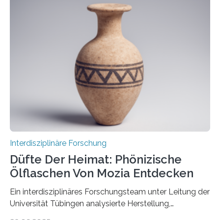
Erdatmosphäre, sondern auch das Fangen und
Speichern des Treibhausgases aus der Luft.
Dementsprechend hat auch die aktuelle
Bundesregierung in ihrem Koalitionsvertrag die
Entwicklung von CO2-Abscheidungs- und
Speicherungstechnologien als Ziel ausgegeben.
Insbesondere das sogenannte Direct Air Capture (DAC)
betrachtet sie dabei als „vielversprechende
Zukunftstechnologie, um Negativemissionen zu heben“.
Wissenschaftlerinnen…
Interdisziplinäre Forschung
Düfte Der Heimat: Phönizische
Ölflaschen Von Mozia Entdecken
Ein interdisziplinäres Forschungsteam unter Leitung der
Universität Tübingen analysierte Herstellung,
Technologie und Inhalte von 51 keramischen Ölgefäßen