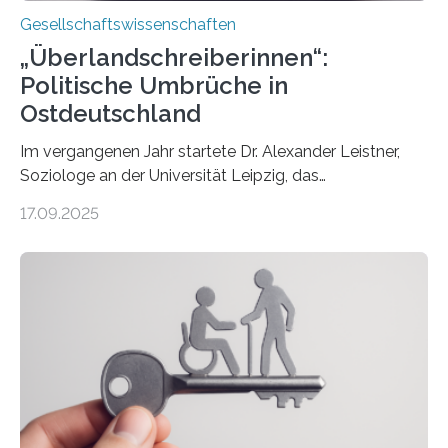
Gesellschaftswissenschaften
„Überlandschreiberinnen“:
Politische Umbrüche in
Ostdeutschland
Im vergangenen Jahr startete Dr. Alexander Leistner,
Soziologe an der Universität Leipzig, das
ungewöhnliche Projekt „Überlandschreiberinnen – Ways
17.09.2025
across the Country“. Nun ist das „Projektbuch“
erschienen, geschrieben von Leistner und den
Schriftstellerinnen Manja Präkels, Tina Pruschmann und
Barbara Thériault. Es trägt den Titel
„Extremwetterlagen – Reportagen aus einem neuen
Deutschland“ und enthält eine Vielzahl von
zivilgesellschaftlichen Stimmen und Beobachtungen in
ländlichen Regionen. Im Interview spricht Projektleiter
Leistner über die Idee, das Vorgehen und wichtige
Erkenntnisse. Das Buch deute an, „wie…