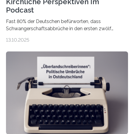
Kirchliche Perspektiven Im
Podcast
Fast 80% der Deutschen befürworten, dass
Schwangerschaftsabbrüche in den ersten zwölf
Wochen ohne Einschränkungen erlaubt sind – und
13.10.2025
doch bleibt das Thema hoch emotional und politisch
umkämpft. CDU-Chef Friedrich Merz warnte 2024 vor
einer gesellschaftlichen Spaltung des Landes, und
2025 sorgt der Fall Brosius-Gersdorf für
Schlagzeilen.Das Sozialwissenschaftliche Institut der
EKD hat untersucht, wie Menschen in Deutschland
wirklich über Schwangerschaftsabbrüche denken und
wie sich ihre Haltung je nach Konfession, Region und
Bildung unterscheidet. Darüber sprechen Veronika
Eufinger und Dr. Kristin Torka…