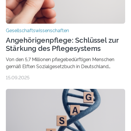
Gesellschaftswissenschaften
Angehörigenpflege: Schlüssel zur
Stärkung des Pflegesystems
Von den 5,7 Millionen pflegebedürftigen Menschen
gemäß Elften Sozialgesetzbuch in Deutschland
werden 86 Prozent in Privathaushalten gepflegt. Bis
15.09.2025
2050 wird eine Zunahme der Pflegebedürftigen auf 9
Millionen erwartet. Vor diesem Hintergrund beleuchten
Wissenschaftler*innen des Deutschen Zentrums für
Altersfragen, des DIW Berlin und der TU Dortmund
aktuelle Pflegearrangements. Besonderes Augenmerk
wurde auf die Unterschiede zwischen Angehörigen-
und Zugehörigenpflege in und außerhalb des eigenen
Haushalts gelegt. Pflege im eigenen Haushalt richtet