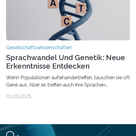
sich oft an den/die Partner*in und dies häufig im
Rentenalter, was…
Gesellschaftswissenschaften
Sprachwandel Und Genetik: Neue
Erkenntnisse Entdecken
Wenn Populationen aufeinandertreffen, tauschen sie oft
Gene aus. Aber es treffen auch ihre Sprachen
aufeinander, und solche Begegnungen können
01.09.2025
Sprachen verändern. Wie stark tun sie dies tatsächlich,
und unterscheiden sich diese Veränderungen je nach
Art des Kontakts? Um diese Fragen zu beantworten,
hat eine internationale Studie unter Leitung der
Universität Zürich globale Muster des genetischen
Austauschs mit linguistischen Daten verknüpft. Die