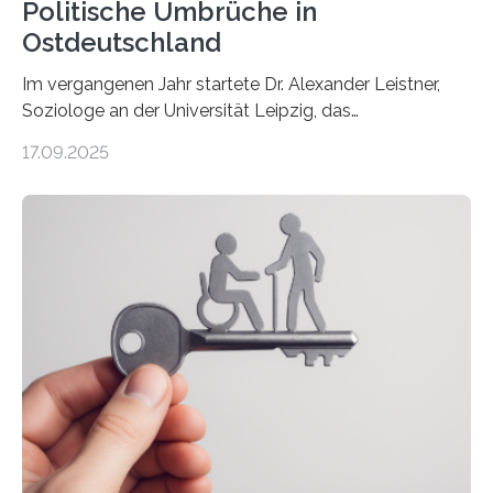
Politische Umbrüche in
Ostdeutschland
Im vergangenen Jahr startete Dr. Alexander Leistner,
Soziologe an der Universität Leipzig, das
ungewöhnliche Projekt „Überlandschreiberinnen – Ways
17.09.2025
across the Country“. Nun ist das „Projektbuch“
erschienen, geschrieben von Leistner und den
Schriftstellerinnen Manja Präkels, Tina Pruschmann und
Barbara Thériault. Es trägt den Titel
„Extremwetterlagen – Reportagen aus einem neuen
Deutschland“ und enthält eine Vielzahl von
zivilgesellschaftlichen Stimmen und Beobachtungen in
ländlichen Regionen. Im Interview spricht Projektleiter
Leistner über die Idee, das Vorgehen und wichtige
Erkenntnisse. Das Buch deute an, „wie…