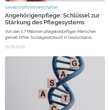
Gesellschaftswissenschaften
Angehörigenpflege: Schlüssel zur
Stärkung des Pflegesystems
Von den 5,7 Millionen pflegebedürftigen Menschen
gemäß Elften Sozialgesetzbuch in Deutschland
werden 86 Prozent in Privathaushalten gepflegt. Bis
15.09.2025
2050 wird eine Zunahme der Pflegebedürftigen auf 9
Millionen erwartet. Vor diesem Hintergrund beleuchten
Wissenschaftler*innen des Deutschen Zentrums für
Altersfragen, des DIW Berlin und der TU Dortmund
aktuelle Pflegearrangements. Besonderes Augenmerk
wurde auf die Unterschiede zwischen Angehörigen-
und Zugehörigenpflege in und außerhalb des eigenen
Haushalts gelegt. Pflege im eigenen Haushalt richtet
sich oft an den/die Partner*in und dies häufig im
Rentenalter, was…