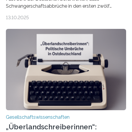
Schwangerschaftsabbrüche in den ersten zwölf
Wochen ohne Einschränkungen erlaubt sind – und
13.10.2025
doch bleibt das Thema hoch emotional und politisch
umkämpft. CDU-Chef Friedrich Merz warnte 2024 vor
einer gesellschaftlichen Spaltung des Landes, und
2025 sorgt der Fall Brosius-Gersdorf für
Schlagzeilen.Das Sozialwissenschaftliche Institut der
EKD hat untersucht, wie Menschen in Deutschland
wirklich über Schwangerschaftsabbrüche denken und
wie sich ihre Haltung je nach Konfession, Region und
Bildung unterscheidet. Darüber sprechen Veronika
Eufinger und Dr. Kristin Torka…
Gesellschaftswissenschaften
„Überlandschreiberinnen“: