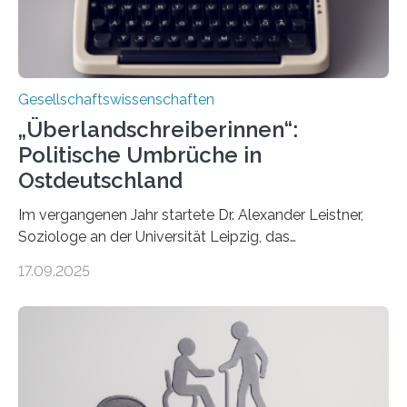
Gesellschaftswissenschaften
„Überlandschreiberinnen“:
Politische Umbrüche in
Ostdeutschland
Im vergangenen Jahr startete Dr. Alexander Leistner,
Soziologe an der Universität Leipzig, das
ungewöhnliche Projekt „Überlandschreiberinnen – Ways
17.09.2025
across the Country“. Nun ist das „Projektbuch“
erschienen, geschrieben von Leistner und den
Schriftstellerinnen Manja Präkels, Tina Pruschmann und
Barbara Thériault. Es trägt den Titel
„Extremwetterlagen – Reportagen aus einem neuen
Deutschland“ und enthält eine Vielzahl von