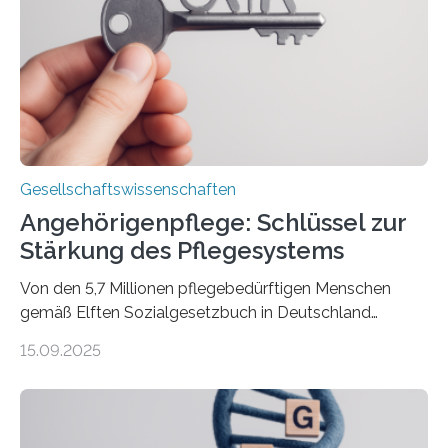
zivilgesellschaftlichen Stimmen und Beobachtungen in
ländlichen Regionen. Im Interview spricht Projektleiter
Leistner über die Idee, das Vorgehen und wichtige
Erkenntnisse. Das Buch deute an, „wie…
Gesellschaftswissenschaften
Angehörigenpflege: Schlüssel zur
Stärkung des Pflegesystems
Von den 5,7 Millionen pflegebedürftigen Menschen
gemäß Elften Sozialgesetzbuch in Deutschland
werden 86 Prozent in Privathaushalten gepflegt. Bis
15.09.2025
2050 wird eine Zunahme der Pflegebedürftigen auf 9
Millionen erwartet. Vor diesem Hintergrund beleuchten
Wissenschaftler*innen des Deutschen Zentrums für
Altersfragen, des DIW Berlin und der TU Dortmund