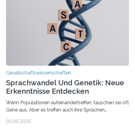
aktuelle Pflegearrangements. Besonderes Augenmerk
wurde auf die Unterschiede zwischen Angehörigen-
und Zugehörigenpflege in und außerhalb des eigenen
Haushalts gelegt. Pflege im eigenen Haushalt richtet
sich oft an den/die Partner*in und dies häufig im
Rentenalter, was…
Gesellschaftswissenschaften
Sprachwandel Und Genetik: Neue
Erkenntnisse Entdecken
Wenn Populationen aufeinandertreffen, tauschen sie oft
Gene aus. Aber es treffen auch ihre Sprachen
aufeinander, und solche Begegnungen können
01.09.2025
Sprachen verändern. Wie stark tun sie dies tatsächlich,
und unterscheiden sich diese Veränderungen je nach