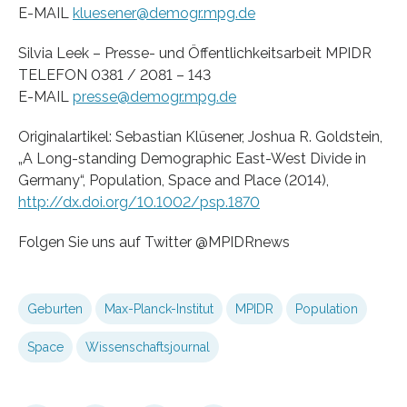
E-MAIL
kluesener@demogr.mpg.de
Silvia Leek – Presse- und Öffentlichkeitsarbeit MPIDR
TELEFON 0381 / 2081 – 143
E-MAIL
presse@demogr.mpg.de
Originalartikel: Sebastian Klüsener, Joshua R. Goldstein,
„A Long-standing Demographic East-West Divide in
Germany“, Population, Space and Place (2014),
http://dx.doi.org/10.1002/psp.1870
Folgen Sie uns auf Twitter @MPIDRnews
Geburten
Max-Planck-Institut
MPIDR
Population
Space
Wissenschaftsjournal